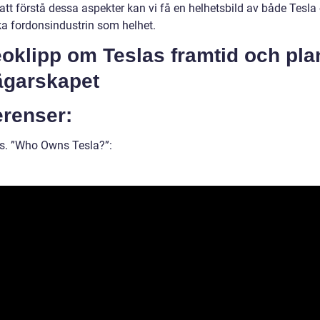
tt förstå dessa aspekter kan vi få en helhetsbild av både Tesla
ska fordonsindustrin som helhet.
oklipp om Teslas framtid och pla
ägarskapet
erenser:
s. ”Who Owns Tesla?”: