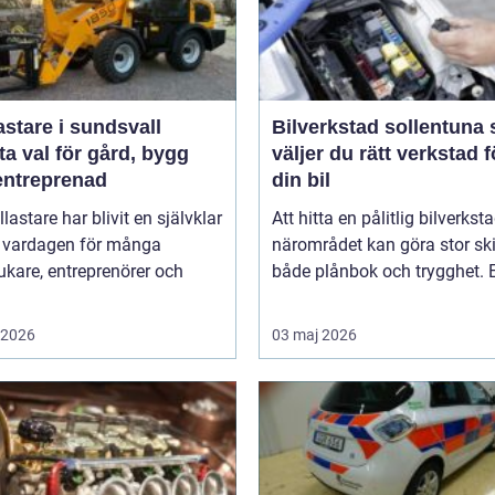
astare i sundsvall
Bilverkstad sollentuna så
a val för gård, bygg
väljer du rätt verkstad f
entreprenad
din bil
llastare har blivit en självklar
Att hitta en pålitlig bilverksta
v vardagen för många
närområdet kan göra stor ski
ukare, entreprenörer och
både plånbok och trygghet. E
i 2026
03 maj 2026