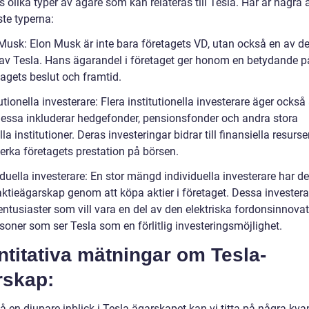
s olika typer av ägare som kan relateras till Tesla. Här är några 
ste typerna:
 Musk: Elon Musk är inte bara företagets VD, utan också en av de
av Tesla. Hans ägarandel i företaget ger honom en betydande 
lagets beslut och framtid.
tutionella investerare: Flera institutionella investerare äger också 
Dessa inkluderar hedgefonder, pensionsfonder och andra stora
lla institutioner. Deras investeringar bidrar till finansiella resurs
erka företagets prestation på börsen.
iduella investerare: En stor mängd individuella investerare har del
aktieägarskap genom att köpa aktier i företaget. Dessa invester
entusiaster som vill vara en del av den elektriska fordonsinnova
rsoner som ser Tesla som en förlitlig investeringsmöjlighet.
titativa mätningar om Tesla-
rskap:
få en djupare inblick i Tesla-ägarskapet kan vi titta på några kva