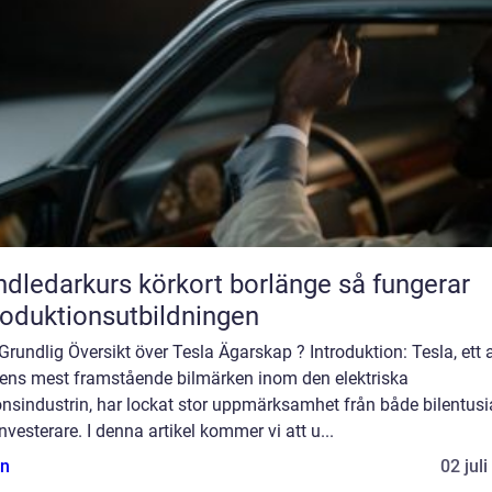
ledarkurs körkort borlänge så fungerar
roduktionsutbildningen
Grundlig Översikt över Tesla Ägarskap ? Introduktion: Tesla, ett 
dens mest framstående bilmärken inom den elektriska
nsindustrin, har lockat stor uppmärksamhet från både bilentusi
nvesterare. I denna artikel kommer vi att u...
n
02 jul