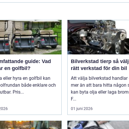
mfattande guide: Vad
Bilverkstad tierp så väljer du
r en golfbil?
rätt verkstad för din bil
a eller hyra en golfbil kan
Att välja bilverkstad handla
golfrundan både enklare och
mer än att bara hitta någon
utbar. Pris...
kan byta olja eller laga brom
F...
 2026
01 juni 2026