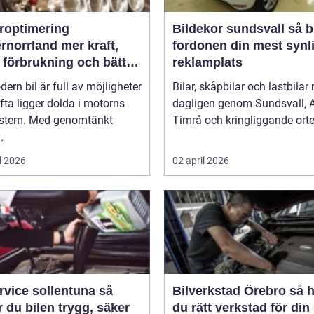
roptimering
Bildekor sundsvall så blir
rrland mer kraft,
fordonen din mest synl
 förbrukning och bättre
reklamplats
änsla
ern bil är full av möjligheter
Bilar, skåpbilar och lastbilar 
ta ligger dolda i motorns
dagligen genom Sundsvall, A
ystem. Med genomtänkt
Timrå och kringliggande orter
.
l 2026
02 april 2026
rvice sollentuna så
Bilverkstad Örebro så hittar
r du bilen trygg, säker
du rätt verkstad för din 