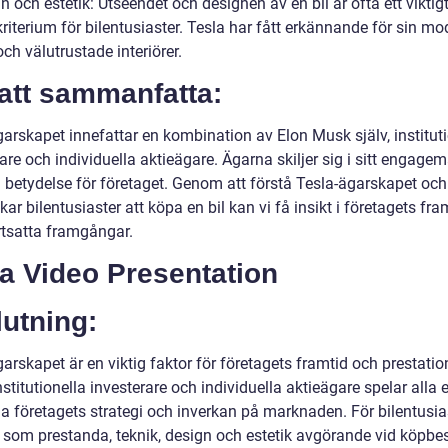
n och estetik: Utseendet och designen av en bil är ofta ett viktig
riterium för bilentusiaster. Tesla har fått erkännande för sin m
ch välutrustade interiörer.
att sammanfatta:
arskapet innefattar en kombination av Elon Musk själv, instituti
are och individuella aktieägare. Ägarna skiljer sig i sitt engage
 betydelse för företaget. Genom att förstå Tesla-ägarskapet oc
ar bilentusiaster att köpa en bil kan vi få insikt i företagets fr
rtsatta framgångar.
a Video Presentation
utning:
arskapet är en viktig faktor för företagets framtid och prestatio
stitutionella investerare och individuella aktieägare spelar alla en
ma företagets strategi och inverkan på marknaden. För bilentusia
r som prestanda, teknik, design och estetik avgörande vid köpbes