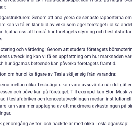
ar:
eägarstrukturen: Genom att analysera de senaste rapporterna om
re kan vi få en klar bild av vilka som äger företaget i olika andel
n hjälpa oss att förstå hur företagets styrning och beslutsfatta
s.
notering och värdering: Genom att studera företagets börsnoteri
rsens utveckling kan vi få en uppfattning om hur marknaden vär
ch hur ägarnas beteende kan påverka företagets framtid.
on om hur olika ägare av Tesla skiljer sig från varandra:
derna mellan olika Tesla-ägare kan vara avsevärda när det gäller
tressen och påverkan på företaget. Till exempel kan Elon Musk v
ad i teslafabriken och konceptutvecklingen medan institutionell
rare kan vara mer upptagna av att maximera avkastningen på s
ingar.
sk genomgång av för- och nackdelar med olika Teslä-ägarskap: