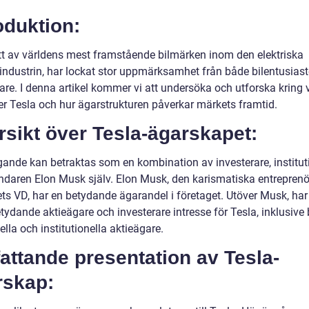
oduktion:
ett av världens mest framstående bilmärken inom den elektriska
industrin, har lockat stor uppmärksamhet från både bilentusiast
rare. I denna artikel kommer vi att undersöka och utforska kring
r Tesla och hur ägarstrukturen påverkar märkets framtid.
sikt över Tesla-ägarskapet:
gande kan betraktas som en kombination av investerare, institut
ndaren Elon Musk själv. Elon Musk, den karismatiska entrepren
ts VD, har en betydande ägarandel i företaget. Utöver Musk, har 
tydande aktieägare och investerare intresse för Tesla, inklusive
ella och institutionella aktieägare.
ttande presentation av Tesla-
rskap: