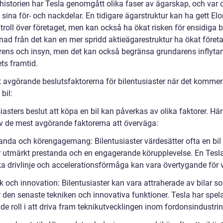
istorien har Tesla genomgått olika faser av ägarskap, och var 
 sina för- och nackdelar. En tidigare ägarstruktur kan ha gett E
roll över företaget, men kan också ha ökat risken för ensidiga b
llnad från det kan en mer spridd aktieägarestruktur ha ökat föret
rens och insyn, men det kan också begränsa grundarens inflyta
ts framtid.
 avgörande beslutsfaktorerna för bilentusiaster när det kommer t
bil:
iasters beslut att köpa en bil kan påverkas av olika faktorer. Här
v de mest avgörande faktorerna att överväga:
tanda och körengagemang: Bilentusiaster värdesätter ofta en bi
r utmärkt prestanda och en engagerande körupplevelse. En Tesl
ska drivlinje och accelerationsförmåga kan vara övertygande för 
k och innovation: Bilentusiaster kan vara attraherade av bilar s
r den senaste tekniken och innovativa funktioner. Tesla har spel
e roll i att driva fram teknikutvecklingen inom fordonsindustrin