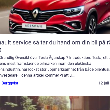
rvice så tar du hand om din bil på rätt
t
Grundlig Översikt över Tesla Ägarskap ? Introduktion: Tesla, ett 
dens mest framstående bilmärken inom den elektriska
nsindustrin, har lockat stor uppmärksamhet från både bilentusi
nvesterare. I denna artikel kommer vi att u...
 Bergqvist
12 jul