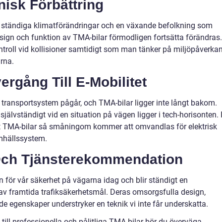
nisk Förbättring
 ständiga klimatförändringar och en växande befolkning som
sign och funktion av TMA-bilar förmodligen fortsätta förändras.
ntroll vid kollisioner samtidigt som man tänker på miljöpåverka
rna.
rgång Till E-Mobilitet
e transportsystem pågår, och TMA-bilar ligger inte långt bakom.
jälvständigt vid en situation på vägen ligger i tech-horisonten. 
 TMA-bilar så småningom kommer att omvandlas för elektrisk
samhällssystem.
Och Tjänsterekommendation
n för vår säkerhet på vägarna idag och blir ständigt en
 av framtida trafiksäkerhetsmål. Deras omsorgsfulla design,
de egenskaper understryker en teknik vi inte får underskatta.
 till professionella och pålitliga TMA-bilar bör du överväga