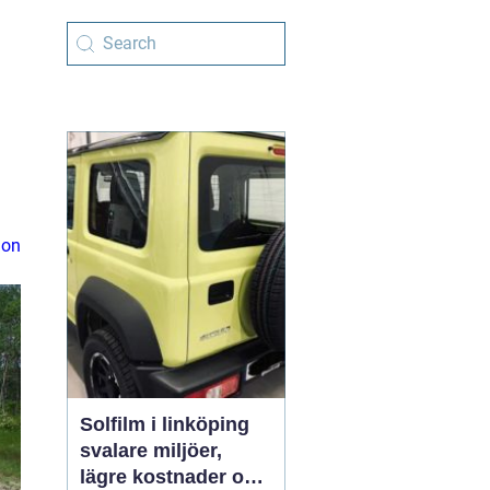
ion
Solfilm i linköping
svalare miljöer,
lägre kostnader och