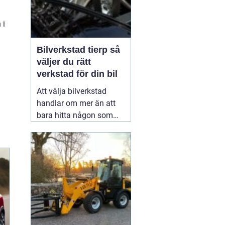
 i
Bilverkstad tierp så
väljer du rätt
verkstad för din bil
Att välja bilverkstad
handlar om mer än att
bara hitta någon som
kan byta olja eller laga
bromsar. För många är
bilen avgörande i
vardagen för jobb,
hämtningar, resor och
trygghet. En genomtänkt
service hos
01 juni 2026