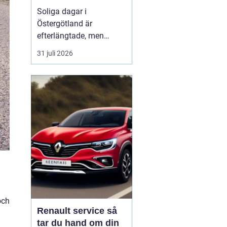
bättre komfort
Soliga dagar i
Östergötland är
efterlängtade, men
många i Linköping
31 juli 2026
märker snabbt hur
värmen byggs upp i bil,
bostad eller på kontoret.
Stora glaspartier,
pendling på E4:an och
öppna kontorslandskap
gör att solen både
bländar, värmer och
sliter på in...
och
Renault service så
tar du hand om din