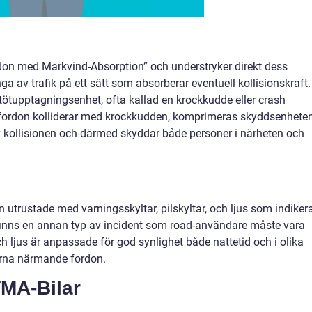
don med Markvind-Absorption” och understryker direkt dess
 av trafik på ett sätt som absorberar eventuell kollisionskraft.
tötupptagningsenhet, ofta kallad en krockkudde eller crash
 fordon kolliderar med krockkudden, komprimeras skyddsenhete
v kollisionen och därmed skyddar både personer i närheten och
utrustade med varningsskyltar, pilskyltar, och ljus som indiker
 finns en annan typ av incident som road-användare måste vara
ljus är anpassade för god synlighet både nattetid och i olika
varna närmande fordon.
MA-Bilar