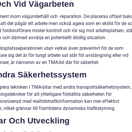
Och Vid Vägarbeten
ent inom vägunderhåll och -reparation. De placeras oftast ba
a att det pågår ett arbete men också agera som en sköld för de 
t fordonsförare mister kontroll och rör sig mot arbetsplatsen, stå
 och därmed avvärja en potentiellt dödlig situation.
ksplatsseparationen utan verkar även preventivt för de som
re sig det är för tungt arbete sat står för avstängning eller vid
ser, är närvaron av en TMA-bil där för säkerhet.
Andra Säkerhetssystem
tegrera tekniken i TMA-bilar med andra transportsäkerhetssystem,
ngstekniker för att ytterligare förbättra säkerheten för
roniserad med realtidstrafikinformation kan mer effektivt
vilket gränsar till framtidens dynamiska trafikstyrning.
ar Och Utveckling