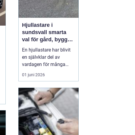
Hjullastare i
sundsvall smarta
val för gård, bygg
och entreprenad
En hjullastare har blivit
en självklar del av
vardagen för många
lantbrukare,
01 juni 2026
entreprenörer och
fastighetsskötare runt
Sundsvall. Maskinen
ersätter flera andra
redskap, sparar tid och
minskar den fysiska
belastningen. När
behoven handlar om