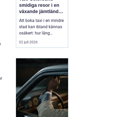
smidiga resor i en
växande jämtländsk
stad
Att boka taxi i en mindre
stad kan ibland kännas
osäkert: hur lång
väntetid blir det, vad
02 juli 2026
n
kostar resan och går det
att lita på att bilen
kommer i tid? I
Östersund har
taximarknaden
utvecklats snabbt de
ar
senaste åren, med nya
aktörer, modernare bilar
o...