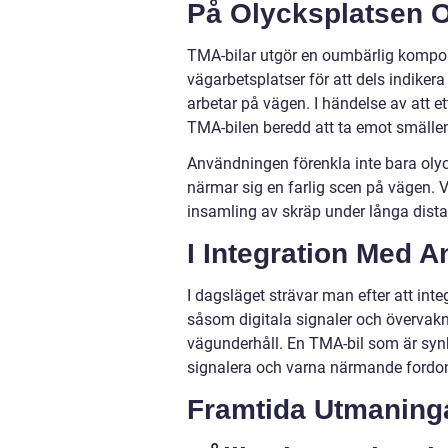
På Olycksplatsen 
TMA-bilar utgör en oumbärlig kompon
vägarbetsplatser för att dels indiker
arbetar på vägen. I händelse av att et
TMA-bilen beredd att ta emot smällen
Användningen förenkla inte bara olyc
närmar sig en farlig scen på vägen. Va
insamling av skräp under långa distan
I Integration Med 
I dagsläget strävar man efter att in
såsom digitala signaler och övervakni
vägunderhåll. En TMA-bil som är synk
signalera och varna närmande fordon, 
Framtida Utmaning