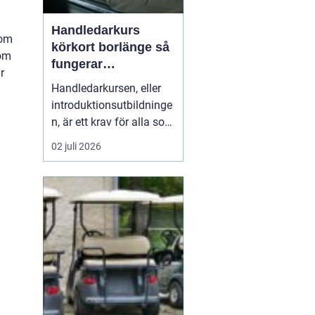
Handledarkurs
kom
körkort borlänge så
som
fungerar
r
introduktionsutbildn
Handledarkursen, eller
ingen
introduktionsutbildninge
n, är ett krav för alla som
vill övningsköra privat
02 juli 2026
med personbil. För
många blivande förare i
Borlänge är kursen
första mötet med
körkortsutbildningen.
Rätt utbildning ger både
tryggare övningskörning,
...