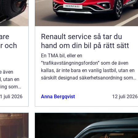
Renault service så tar du
er och
hand om din bil på rätt sätt
En TMA bil, eller en
”trafikavstängningsfordon” som de även
kallas, är inte bara en vanlig lastbil, utan en
e även
särskilt designad säkerhetsanordning som
l, utan en
används på vägarna för att skydda båd...
ning som
 båd...
1 juli 2026
Anna Bergqvist
12 juli 2026