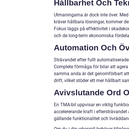
Hållbarhet Och Tek
Utmaningarna är dock inte över. Med
kräver hållbara lösningar, kommer de
Fokus läggs på effektivitet i skadeko
och de long-term ekonomiska fördela
Automation Och Öve
Strävandet efter fullt automatiserad
Complete förmåga för bilar att agera s
samma anda är det genomförbart att
drift, vilket stöder ett mer hållbart 
Avivslutande Ord 
En TMA-bil uppvisar en viktig funktio
accelererande kraft i eftersträvandet
gällande funktionalitet och livräddan
Om du i din yrkesroll behöver tillgång