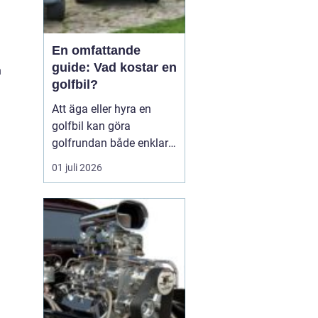
En omfattande
guide: Vad kostar en
n
golfbil?
Att äga eller hyra en
golfbil kan göra
golfrundan både enklare
och mer njutbar. Priset
I
01 juli 2026
på en golfbil varierar
kraftigt beroende på
modell, drivtyp,
utrustning och om bilen
är ny eller begagnad. För
den som vill i...