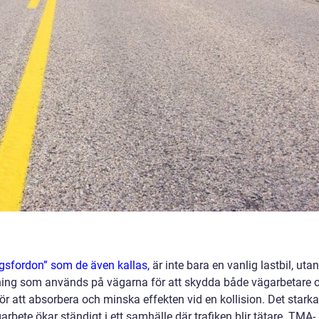
ngsfordon” som de även kallas,
är inte bara en vanlig lastbil, utan
ning som används på vägarna för att skydda både vägarbetare 
 för att absorbera och minska effekten vid en kollision. Det starka
rbete ökar ständigt i ett samhälle där trafiken blir tätare. TMA-