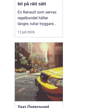
bil på rätt sätt
En Renault som servas
regelbundet håller
längre, rullar tryggare
och blir billigare att äga
12 juli 2026
över tid. Många bilägare
väntar ändå för länge
mellan
verkstadsbesöken, ofta
för att de ser service
som en ren kostnad. I
praktiken fungerar
service mer som e...
Taxi Östersund