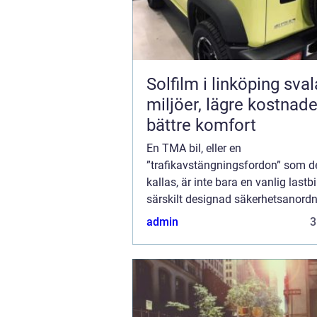
Solfilm i linköping svalare
miljöer, lägre kostnad
bättre komfort
En TMA bil, eller en
”trafikavstängningsfordon” som d
kallas, är inte bara en vanlig lastbi
särskilt designad säkerhetsanord
används på vägarna för att skydda
admin
3