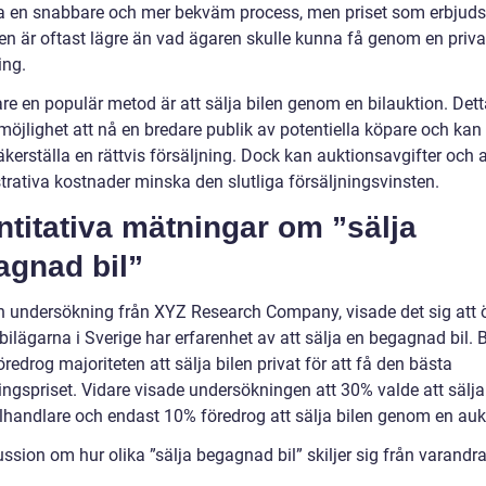
a en snabbare och mer bekväm process, men priset som erbjuds
en är oftast lägre än vad ägaren skulle kunna få genom en priva
ing.
are en populär metod är att sälja bilen genom en bilauktion. Dett
möjlighet att nå en bredare publik av potentiella köpare och kan
 säkerställa en rättvis försäljning. Dock kan auktionsavgifter och
trativa kostnader minska den slutliga försäljningsvinsten.
titativa mätningar om ”sälja
agnad bil”
en undersökning från XYZ Research Company, visade det sig att 
ilägarna i Sverige har erfarenhet av att sälja en begagnad bil. 
redrog majoriteten att sälja bilen privat för att få den bästa
ingspriset. Vidare visade undersökningen att 30% valde att sälja
bilhandlare och endast 10% föredrog att sälja bilen genom en auk
ssion om hur olika ”sälja begagnad bil” skiljer sig från varandr