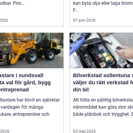
utbar. Pris...
kan byta olja eller laga brom
F...
 2026
01 juni 2026
astare i sundsvall
Bilverkstad sollentuna så
a val för gård, bygg
väljer du rätt verkstad f
entreprenad
din bil
llastare har blivit en självklar
Att hitta en pålitlig bilverksta
v vardagen för många
närområdet kan göra stor ski
ukare, entreprenörer och
både plånbok och trygghet. E
i 2026
03 maj 2026