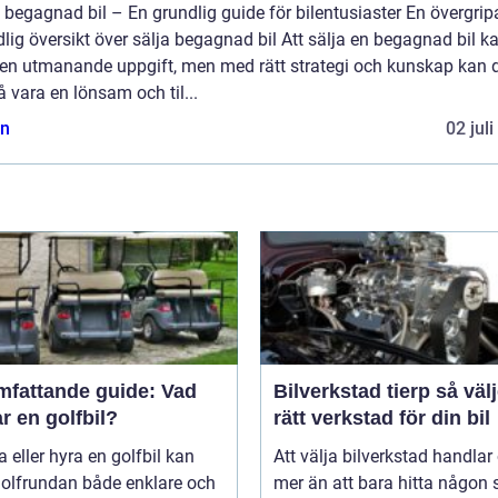
 begagnad bil – En grundlig guide för bilentusiaster En övergrip
lig översikt över sälja begagnad bil Att sälja en begagnad bil k
 en utmanande uppgift, men med rätt strategi och kunskap kan 
 vara en lönsam och til...
n
02 jul
mfattande guide: Vad
Bilverkstad tierp så väljer du
r en golfbil?
rätt verkstad för din bil
a eller hyra en golfbil kan
Att välja bilverkstad handla
golfrundan både enklare och
mer än att bara hitta någon