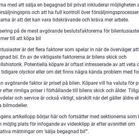
na med att sälja en begagnad bil privat inkluderar möjligheten a
rsäljningspris och att ha full kontroll över försäljningsprocesse
arna är att det kan vara tidskrävande och kräva mer arbete.
sering på de mest avgörande beslutsfaktorerna för bilentusiaste
er till att köpa bil
ntusiaster är det flera faktorer som spelar in när de överväger at
nad bil. En av de viktigaste faktorerna är bilens skick och
lshistorik. Potentiella köpare är oftast intresserade av att veta 
t tidigare olyckor eller om det finns några kända problem med fo
 avgörande faktor är priset på bilen. Köpare vill ha valuta för 
r efter rimliga priser i förhållande till bilens skick och ålder. Til
vdelar och service är också viktigt, särskilt när det gäller äldre el
 bilmodeller.
ngens artikellopp börjar här och fortsätter med sektionerna som 
 möjlig plats för infogande av videoklipp är efter avsnittet om
tativa mätningar om ’sälja begagnad bil'”.