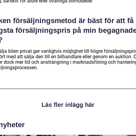
g, särskilt för äldre eller ovanliga bilmodeller.
ken försäljningsmetod är bäst för att få
gsta försäljningspris på min begagnad
?
älja bilen privat ger vanligtvis möjlighet till högre försäljningspri
rt med att sälja den till en bilhandlare eller genom en auktion. 
er dock mer tid och ansträngning i marknadsföring och hanterin
äljningsprocessen.
Läs fler inlägg här
 nyheter