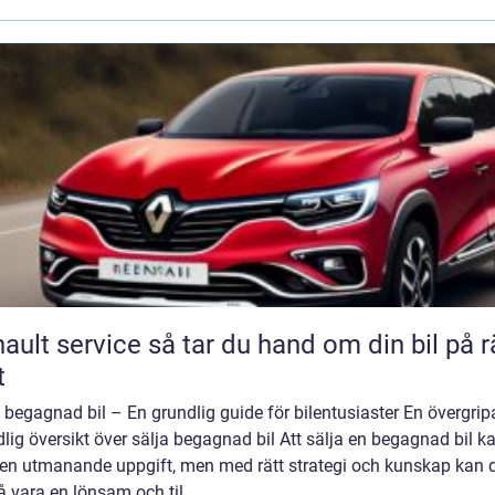
rvice så tar du hand om din bil på rätt
t
 begagnad bil – En grundlig guide för bilentusiaster En övergrip
lig översikt över sälja begagnad bil Att sälja en begagnad bil k
 en utmanande uppgift, men med rätt strategi och kunskap kan 
 vara en lönsam och til...