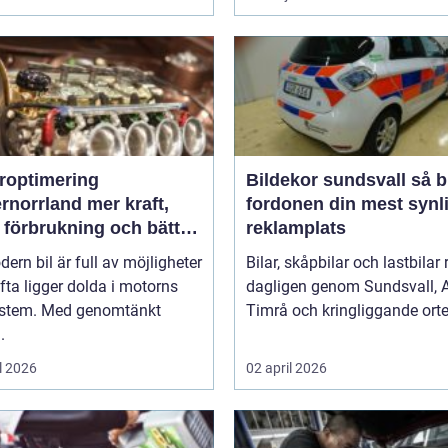
roptimering
Bildekor sundsvall så blir
rrland mer kraft,
fordonen din mest synl
 förbrukning och bättre
reklamplats
änsla
ern bil är full av möjligheter
Bilar, skåpbilar och lastbilar 
ta ligger dolda i motorns
dagligen genom Sundsvall, A
ystem. Med genomtänkt
Timrå och kringliggande orter
.
l 2026
02 april 2026