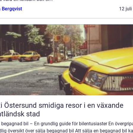
 Bergqvist
12 jul
ersund smidiga resor i en växande
tländsk stad
 begagnad bil – En grundlig guide för bilentusiaster En övergrip
lig översikt över sälja begagnad bil Att sälja en begagnad bil k