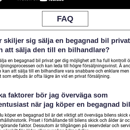
FAQ
 skiljer sig sälja en begagnad bil privat
n att sälja den till en bilhandlare?
älja en begagnad bil privat ger dig möjlighet att ha full kontroll 
ljningsprocessen och kan leda till högre försäljningsvinst. Å an
 kan att sälja till en bilhandlare vara snabbare och enklare men
t som erbjuds är ofta lägre än vid en privat försäljning.
ka faktorer bör jag överväga som
entusiast när jag köper en begagnad bi
u köper en begagnad bil är det viktigt att överväga bilens skick
hållshistorik. Priset i förhållande till bilens skick och ålder är o
vgörande faktor. Dessutom är tillgången på reservdelar och serv