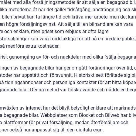
ålet med alla försäljningsmetoder är att sälja en begagnad bil, 
lika metoderna åt när det gäller tidsåtgång, ansträngning och slu
a bilen privat kan ta längre tid och kräva mer arbete, men det ka
l en högre försäljningsvinst. Att sälja till en bilhandlare kan vara
e och enklare, men priset som erbjuds är ofta lägre.
försäljningar kan vara fördelaktiga för att nå en bredare publik
så medföra extra kostnader.
orisk genomgång av för- och nackdelar med olika ”sälja begagna
ningen av begagnade bilar har genomgått förändringar över tid, 
toder har uppstått och försvunnit. Historiskt sett förlitade sig b
å tidningsannonser och personliga kontakter för att hitta köpare 
gagnade bilar. Denna metod var tidskrävande och nådde en beg
växten av internet har det blivit betydligt enklare att marknads
ja begagnade bilar. Webbplatser som Blocket och Bilweb har bliv
 plattformar för privat försäljning, medan återförsäljare och
oner också har anpassat sig till den digitala eran.