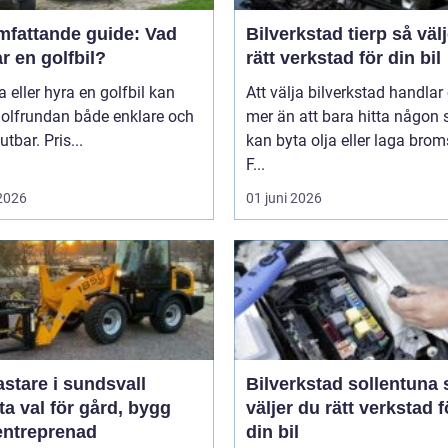
mfattande guide: Vad
Bilverkstad tierp så väljer du
r en golfbil?
rätt verkstad för din bil
a eller hyra en golfbil kan
Att välja bilverkstad handla
golfrundan både enklare och
mer än att bara hitta någon
utbar. Pris...
kan byta olja eller laga brom
F...
 2026
01 juni 2026
astare i sundsvall
Bilverkstad sollentuna så
a val för gård, bygg
väljer du rätt verkstad f
entreprenad
din bil