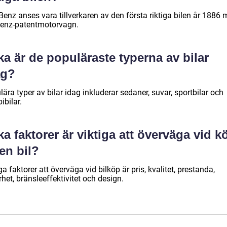
Benz anses vara tillverkaren av den första riktiga bilen år 1886
Benz-patentmotorvagn.
ka är de populäraste typerna av bilar
ag?
ära typer av bilar idag inkluderar sedaner, suvar, sportbilar och
ibilar.
ka faktorer är viktiga att överväga vid k
en bil?
ga faktorer att överväga vid bilköp är pris, kvalitet, prestanda,
het, bränsleeffektivitet och design.