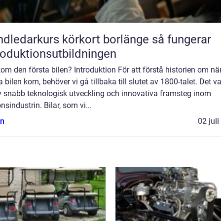
ledarkurs körkort borlänge så fungerar
roduktionsutbildningen
om den första bilen? Introduktion För att förstå historien om nä
a bilen kom, behöver vi gå tillbaka till slutet av 1800-talet. Det v
av snabb teknologisk utveckling och innovativa framsteg inom
nsindustrin. Bilar, som vi...
n
02 jul