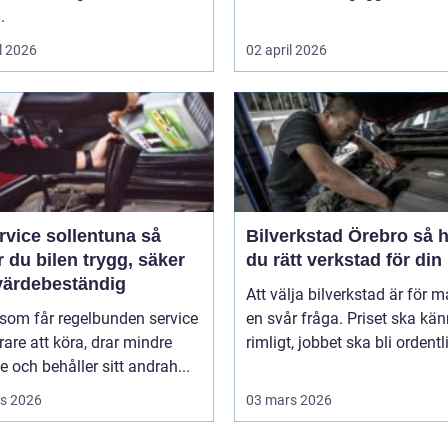
.
l 2026
02 april 2026
rvice sollentuna så
Bilverkstad Örebro så hittar
r du bilen trygg, säker
du rätt verkstad för din 
värdebeständig
Att välja bilverkstad är för 
 som får regelbunden service
en svår fråga. Priset ska kä
rare att köra, drar mindre
rimligt, jobbet ska bli ordentli
e och behåller sitt andrah...
s 2026
03 mars 2026