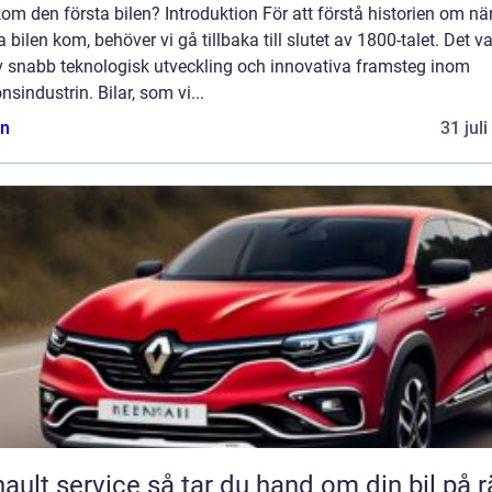
om den första bilen? Introduktion För att förstå historien om nä
a bilen kom, behöver vi gå tillbaka till slutet av 1800-talet. Det v
av snabb teknologisk utveckling och innovativa framsteg inom
nsindustrin. Bilar, som vi...
n
31 jul
rvice så tar du hand om din bil på rätt