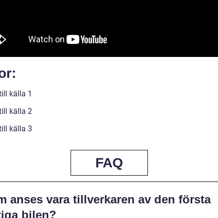
or:
ill källa 1
ill källa 2
ill källa 3
FAQ
 anses vara tillverkaren av den första
tiga bilen?