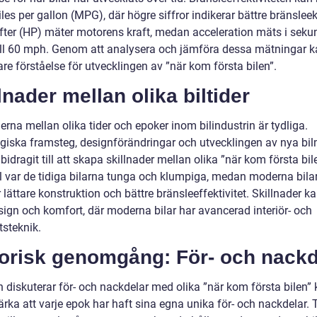
les per gallon (MPG), där högre siffror indikerar bättre bränsle
fter (HP) mäter motorens kraft, medan acceleration mäts i seku
till 60 mph. Genom att analysera och jämföra dessa mätningar ka
re förståelse för utvecklingen av ”när kom första bilen”.
lnader mellan olika biltider
erna mellan olika tider och epoker inom bilindustrin är tydliga.
giska framsteg, designförändringar och utvecklingen av nya bil
 bidragit till att skapa skillnader mellan olika ”när kom första bile
 var de tidiga bilarna tunga och klumpiga, medan moderna bila
 lättare konstruktion och bättre bränsleeffektivitet. Skillnader k
sign och komfort, där moderna bilar har avancerad interiör- och
tsteknik.
torisk genomgång: För- och nackd
 diskuterar för- och nackdelar med olika ”när kom första bilen
ärka att varje epok har haft sina egna unika för- och nackdelar. 