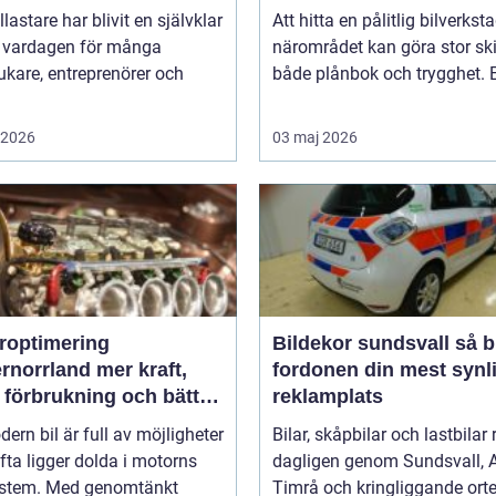
llastare har blivit en självklar
Att hitta en pålitlig bilverksta
v vardagen för många
närområdet kan göra stor ski
ukare, entreprenörer och
både plånbok och trygghet. E
i 2026
03 maj 2026
roptimering
Bildekor sundsvall så blir
rrland mer kraft,
fordonen din mest synl
 förbrukning och bättre
reklamplats
änsla
ern bil är full av möjligheter
Bilar, skåpbilar och lastbilar 
ta ligger dolda i motorns
dagligen genom Sundsvall, A
ystem. Med genomtänkt
Timrå och kringliggande orter