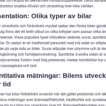
eter och erbjöd en bekvämare transportupplevelse. Detta banad
ndustrins snabba tillväxt och utveckling över hela världen.
entation: Olika typer av bilar
r utvecklats och förändrats mycket sedan den första bilen gjorde
dag finns det ett brett utbud av olika biltyper som passar olika 
erenser. Vissa populära typer inkluderar sedaner, suvar, sportbil
ar. En sedan är en traditionell personbil med två rader av sittpl
ster på varje sida av bilen. Suvar erbjuder mer utrymme och är d
rängkörning och familjeanvändning. Sportbilar å andra sidan är 
odynamiska fordon med hög prestanda, medan kombibilar har
e passagerare och last.
titativa mätningar: Bilens utveck
 tid
en har bilar förbättrats avsevärt när det gäller prestanda och te
tiva mätningar som bränsleeffektivitet, hästkrafter och accelera
se för hur bilar har utvecklats över tid. Bränsleeffektiviteten kan