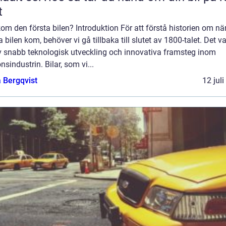
t
om den första bilen? Introduktion För att förstå historien om nä
a bilen kom, behöver vi gå tillbaka till slutet av 1800-talet. Det v
av snabb teknologisk utveckling och innovativa framsteg inom
nsindustrin. Bilar, som vi...
 Bergqvist
12 jul