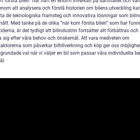
m första bilen” har haft en enorm inverkan på samhället och värl
enom att analysera och förstå historien om bilens utveckling kan
ta de teknologiska framsteg och innovativa lösningar som bilin
nått. Med tanke på de olika ”när kom första bilen” som har funni
derna, är det tydligt att bilindustrin fortsätter att förbättras och
 sig efter våra behov och önskemål. Att vara medveten om
aktorerna som påverkar biltillverkning och köp ger oss möjlighet
grundade val när vi väljer en bil som passar våra individuella b
ål.