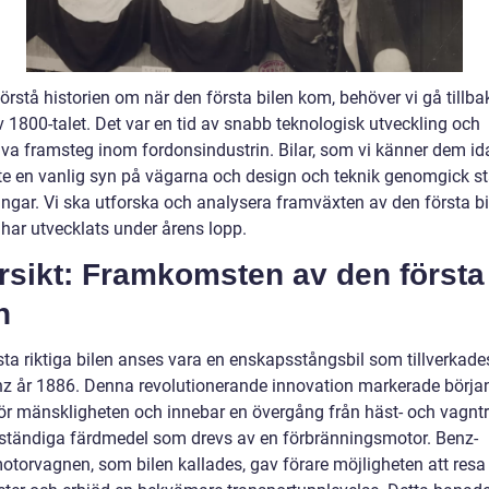
förstå historien om när den första bilen kom, behöver vi gå tillbak
v 1800-talet. Det var en tid av snabb teknologisk utveckling och
iva framsteg inom fordonsindustrin. Bilar, som vi känner dem id
te en vanlig syn på vägarna och design och teknik genomgick s
ringar. Vi ska utforska och analysera framväxten av den första b
 har utvecklats under årens lopp.
rsikt: Framkomsten av den första
n
sta riktiga bilen anses vara en enskapsstångsbil som tillverkade
nz år 1886. Denna revolutionerande innovation markerade börja
för mänskligheten och innebar en övergång från häst- och vagnt
älvständiga färdmedel som drevs av en förbränningsmotor. Benz-
otorvagnen, som bilen kallades, gav förare möjligheten att resa 