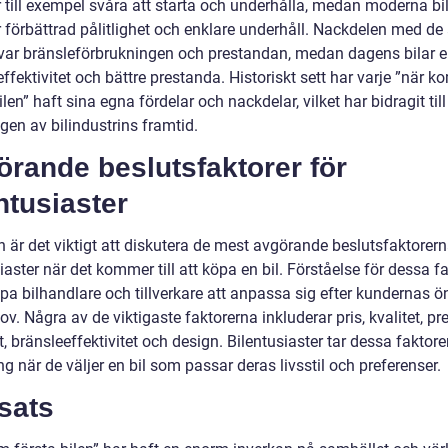
r till exempel svåra att starta och underhålla, medan moderna bi
 förbättrad pålitlighet och enklare underhåll. Nackdelen med de 
 var bränsleförbrukningen och prestandan, medan dagens bilar e
ffektivitet och bättre prestanda. Historiskt sett har varje ”när k
ilen” haft sina egna fördelar och nackdelar, vilket har bidragit till
gen av bilindustrins framtid.
rande beslutsfaktorer för
ntusiaster
n är det viktigt att diskutera de mest avgörande beslutsfaktorern
iaster när det kommer till att köpa en bil. Förståelse för dessa f
lpa bilhandlare och tillverkare att anpassa sig efter kundernas 
v. Några av de viktigaste faktorerna inkluderar pris, kvalitet, pr
, bränsleeffektivitet och design. Bilentusiaster tar dessa faktorer
g när de väljer en bil som passar deras livsstil och preferenser.
sats