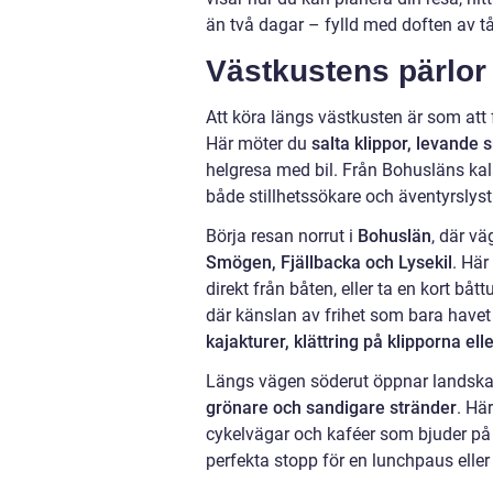
än två dagar – fylld med doften av tå
Västkustens pärlor 
Att köra längs västkusten är som att 
Här möter du
salta klippor, levande
helgresa med bil. Från Bohusläns kala
både stillhetssökare och äventyrslyst
Börja resan norrut i
Bohuslän
, där v
Smögen, Fjällbacka och Lysekil
. Här
direkt från båten, eller ta en kort bå
där känslan av frihet som bara havet k
kajakturer, klättring på klipporna el
Längs vägen söderut öppnar landskape
grönare och sandigare stränder
. Hä
cykelvägar och kaféer som bjuder på
perfekta stopp för en lunchpaus eller 