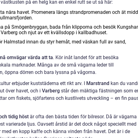
 västkusten på en helg kan en enkel rutt se ut så här:
natta nära havet. Promenera längs strandpromenaden och ät mid
ullmarsfjorden.
rosa på Smögenbryggan, bada från klipporna och besök Kungsh
t Varberg och njut av ett kvällsdopp i kallbadhuset.
r Halmstad innan du styr hemåt, med väskan full av sand,
må omvägar värda att ta
. Kör inåt landet för att besöka
 lokala marknader. Många av de små vägarna leder till
len, öppna dörren och bara lyssna på vågorna.
ltur erbjuder kuststäderna ett rikt arv. I
Marstrand
kan du vand
 ut över havet, och i
Varberg
står den mäktiga fästningen som e
tar om fiskets, sjöfartens och kustlivets utveckling – en fin pau
och tidig höst
är ofta den bästa tiden för bilresor. Då är vägarna
t varierade ljus. Oavsett årstid är det dock något speciellt med 
ner med en kopp kaffe och känna vinden från havet. Det är i de