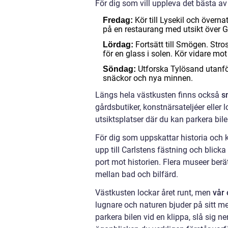
För dig som vill uppleva det bästa av
Kör till Lysekil och över
Fredag:
på en restaurang med utsikt över G
Fortsätt till Smögen. St
Lördag:
för en glass i solen. Kör vidare mo
Utforska Tylösand utanfö
Söndag:
snäckor och nya minnen.
Längs hela västkusten finns också
s
gårdsbutiker, konstnärsateljéer eller
utsiktsplatser där du kan parkera bi
För dig som uppskattar historia och ku
upp till Carlstens fästning och blicka
port mot historien. Flera museer berät
mellan bad och bilfärd.
Västkusten lockar året runt, men
vår 
lugnare och naturen bjuder på sitt mes
parkera bilen vid en klippa, slå sig 