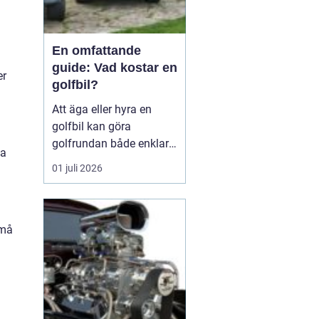
En omfattande
guide: Vad kostar en
r
golfbil?
Att äga eller hyra en
golfbil kan göra
golfrundan både enklare
na
och mer njutbar. Priset
01 juli 2026
på en golfbil varierar
kraftigt beroende på
modell, drivtyp,
utrustning och om bilen
små
är ny eller begagnad. För
den som vill i...