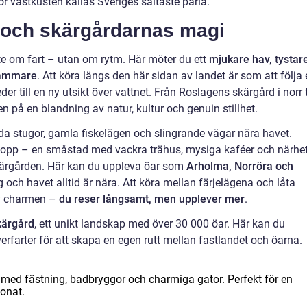
ör västkusten kallas Sveriges saltaste pärla.
t och skärgårdarnas magi
te om fart – utan om rytm. Här möter du ett
mjukare hav, tystar
gsammare
. Att köra längs den här sidan av landet är som att följa
er till en ny utsikt över vattnet. Från Roslagens skärgård i norr t
n på en blandning av natur, kultur och genuin stillhet.
da stugor, gamla fiskelägen och slingrande vägar nära havet.
 stopp – en småstad med vackra trähus, mysiga kaféer och närhe
 skärgården. Här kan du uppleva öar som
Arholma, Norröra och
g och havet alltid är nära. Att köra mellan färjelägena och låta
v charmen –
du reser långsamt, men upplever mer
.
kärgård
, ett unikt landskap med över 30 000 öar. Här kan du
rfarter för att skapa en egen rutt mellan fastlandet och öarna.
ed fästning, badbryggor och charmiga gator. Perfekt för en
ionat.