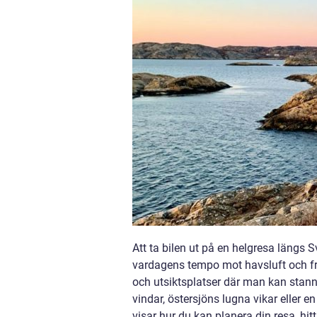
Att ta bilen ut på en helgresa längs Sv
vardagens tempo mot havsluft och fri
och utsiktsplatser där man kan stann
vindar, östersjöns lugna vikar eller en 
visar hur du kan planera din resa, h