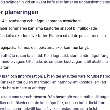
 svänger in vid ett okänt kafé eller hittar en undanskymd stra
ör planeringen
–4 huvudstopp och några spontana avstickare.
under sommaren kan små kustorter snabbt bli fullbokade.
 kräver kortare överfarter. Planera så att de passar med din
regnjacka, termos och bekväma skor kommer långt.
om
att låta resan ta sin tid
. Kör i lugn takt, stanna när något fång
ndre vägen. Ofta leder de smalare kustvägarna till utsikter ell
artan.
v plan och improvisation
. Låt en del av rutten vara förutbestämd
anske hittar du en marknad i en hamnby, ett konstgalleri i ett
 du bara måste ta ett dopp.
Lokala smaker och råvaror från havet
gör varje måltid till något
tiker och rökerier där du kan köpa fisk, ost och bröd direkt från
havet en sommarkväll kan slå vilken restaurang som helst.