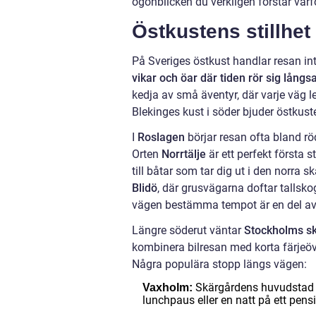
ögonblicken du verkligen förstår varf
Östkustens stillhe
På Sveriges östkust handlar resan in
vikar och öar där tiden rör sig lån
kedja av små äventyr, där varje väg led
Blekinges kust i söder bjuder östkuste
I
Roslagen
börjar resan ofta bland rö
Orten
Norrtälje
är ett perfekt första
till båtar som tar dig ut i den norra
Blidö
, där grusvägarna doftar tallsko
vägen bestämma tempot är en del a
Längre söderut väntar
Stockholms s
kombinera bilresan med korta färjeöve
Några populära stopp längs vägen:
Skärgårdens huvudstad m
Vaxholm:
lunchpaus eller en natt på ett pens