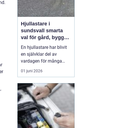
nd.
Hjullastare i
sundsvall smarta
val för gård, bygg
och entreprenad
En hjullastare har blivit
en självklar del av
vardagen för många
ar
lantbrukare,
01 juni 2026
er
entreprenörer och
fastighetsskötare runt
Sundsvall. Maskinen
,
ersätter flera andra
redskap, sparar tid och
minskar den fysiska
belastningen. När
behoven handlar om