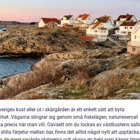
eriges kust eller ut i skärgården är ett enkelt sätt att byta
het. Vägarna slingrar sig genom små fiskelägen, naturreservat
a precis när man vill. Oavsett om du lockas av västkustens salt
stilla färjetur mellan öar, finns det alltid något nytt att upptäcka.
itta de mest sevärda platserna och skapa en helg som känns läng