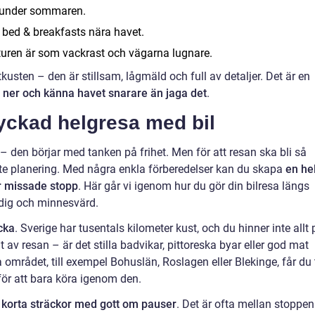
lt under sommaren.
å bed & breakfasts nära havet.
aturen är som vackrast och vägarna lugnare.
usten – den är stillsam, lågmäld och full av detaljer. Det är en
a ner och känna havet snarare än jaga det
.
lyckad helgresa med bil
 – den börjar med tanken på frihet. Men för att resan ska bli så
e planering. Med några enkla förberedelser kan du skapa
en he
er missade stopp
. Här går vi igenom hur du gör din bilresa längs
idig och minnesvärd.
äcka
. Sverige har tusentals kilometer kust, och du hinner inte allt 
t av resan – är det stilla badvikar, pittoreska byar eller god mat
mrådet, till exempel Bohuslän, Roslagen eller Blekinge, får du 
 för att bara köra igenom den.
a
korta sträckor med gott om pauser
. Det är ofta mellan stoppen