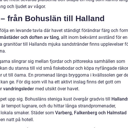
ng och ljudet av vågor.
– från Bohuslän till Halland
följa en levande tavla där havet ständigt förändrar färg och for
 småstäder och doften av tång
, allt inom bekvämt avstånd för en
 granitöar till Hallands mjuka sandstränder finns upplevelser f
na.
ägarna slingrar sig mellan fjordar och pittoreska samhällen som
 kan du stanna till vid små fiskebodar och köpa nyfångade räko
ttur ut till öarna. En promenad längs bryggorna i kvällssolen ger d
an ge. För dig som vill ha ett aktivt inslag finns det gott om
ler vandringsleder
med utsikt över havet.
t upp sig. Bohusläns steniga kust övergår gradvis till
Halland
r är tempot lugnare, och du hittar långa strandpromenader,
 lokala smaker. Städer som
Varberg, Falkenberg och Halmstad
en natt på hotell.