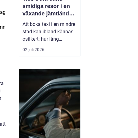
smidiga resor i en
dag
växande jämtländsk
stad
Att boka taxi i en mindre
amn
stad kan ibland kännas
osäkert: hur lång
väntetid blir det, vad
02 juli 2026
kostar resan och går det
att lita på att bilen
kommer i tid? I
Östersund har
ra
taximarknaden
n
utvecklats snabbt de
s
senaste åren, med nya
aktörer, modernare bilar
o...
att