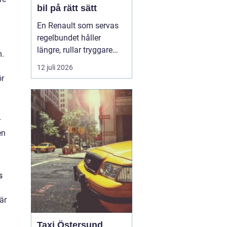
bil på rätt sätt
En Renault som servas
regelbundet håller
längre, rullar tryggare
m.
och blir billigare att äga
12 juli 2026
över tid. Många bilägare
ör
väntar ändå för länge
mellan
verkstadsbesöken, ofta
r
för att de ser service
en
som en ren kostnad. I
praktiken fungerar
service mer som e...
s
är
Taxi Östersund