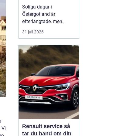
bättre komfort
Soliga dagar i
Östergötland är
efterlängtade, men
många i Linköping
31 juli 2026
märker snabbt hur
värmen byggs upp i bil,
bostad eller på kontoret.
Stora glaspartier,
pendling på E4:an och
öppna kontorslandskap
gör att solen både
bländar, värmer och
sliter på in...
a
Renault service så
 Vi
tar du hand om din
re