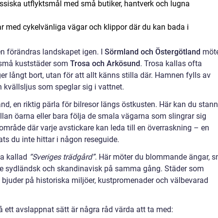
ssiska utflyktsmål med små butiker, hantverk och lugna
ar med cykelvänliga vägar och klippor där du kan bada i
en förändras landskapet igen. I
Sörmland och Östergötland
möte
h små kuststäder som
Trosa och Arkösund
. Trosa kallas ofta
er långt bort, utan för att allt känns stilla där. Hamnen fylls av
kvällsljus som speglar sig i vattnet.
d, en riktig pärla för bilresor längs östkusten. Här kan du stan
llan öarna eller bara följa de smala vägarna som slingrar sig
mråde där varje avstickare kan leda till en överraskning – en
lats du inte hittar i någon reseguide.
ta kallad
“Sveriges trädgård”
. Här möter du blommande ängar, 
e sydländsk och skandinavisk på samma gång. Städer som
bjuder på historiska miljöer, kustpromenader och välbevarad
 ett avslappnat sätt är några råd värda att ta med: