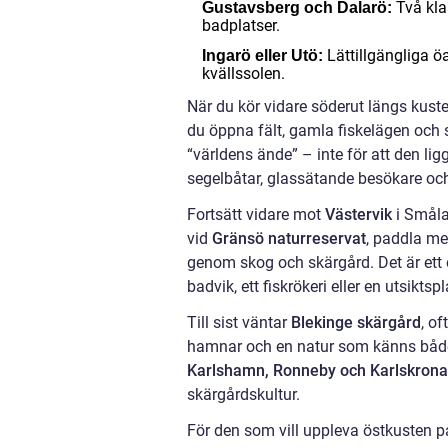
Två kla
Gustavsberg och Dalarö:
badplatser.
Lättillgängliga ö
Ingarö eller Utö:
kvällssolen.
När du kör vidare söderut längs kust
du öppna fält, gamla fiskelägen oc
“världens ände” – inte för att den ligg
segelbåtar, glassätande besökare och 
Fortsätt vidare mot
Västervik
i Smålan
vid
Gränsö naturreservat
, paddla me
genom skog och skärgård. Det är ett o
badvik, ett fiskrökeri eller en utsiktsp
Till sist väntar
Blekinge skärgård
, of
hamnar och en natur som känns båd
Karlshamn, Ronneby och Karlskrona
skärgårdskultur.
För den som vill uppleva östkusten på