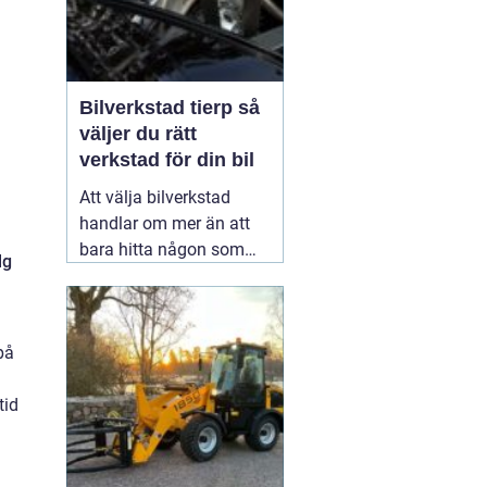
Bilverkstad tierp så
väljer du rätt
verkstad för din bil
Att välja bilverkstad
handlar om mer än att
bara hitta någon som
lg
kan byta olja eller laga
bromsar. För många är
bilen avgörande i
på
vardagen för jobb,
hämtningar, resor och
tid
trygghet. En genomtänkt
service hos
01 juni 2026