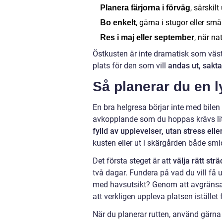
, särski
Planera färjorna i förväg
, gärna i stugor eller sm
Bo enkelt
, när n
Res i maj eller september
Östkusten är inte dramatisk som västk
plats för den som vill
andas ut, sakt
Så planerar du en 
En bra helgresa börjar inte med bilen
avkopplande som du hoppas krävs lit
fylld av upplevelser, utan stress ell
kusten eller ut i skärgården både sm
Det första steget är att
välja rätt str
två dagar. Fundera på vad du vill få u
med havsutsikt? Genom att avgränsa o
att verkligen uppleva platsen istället
När du planerar rutten, använd gärn