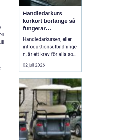
Handledarkurs
körkort borlänge så
e
fungerar
 en
introduktionsutbildn
Handledarkursen, eller
ill
ingen
introduktionsutbildninge
n, är ett krav för alla som
vill övningsköra privat
02 juli 2026
t
med personbil. För
många blivande förare i
Borlänge är kursen
första mötet med
körkortsutbildningen.
Rätt utbildning ger både
tryggare övningskörning,
...