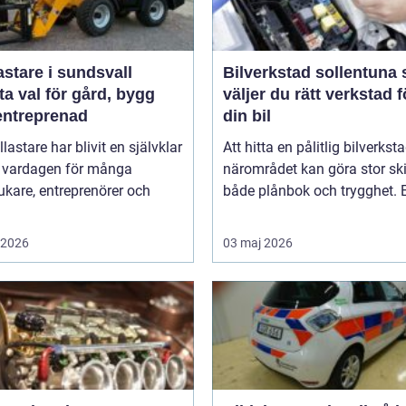
astare i sundsvall
Bilverkstad sollentuna så
a val för gård, bygg
väljer du rätt verkstad f
entreprenad
din bil
llastare har blivit en självklar
Att hitta en pålitlig bilverksta
v vardagen för många
närområdet kan göra stor ski
ukare, entreprenörer och
både plånbok och trygghet. E
i 2026
03 maj 2026