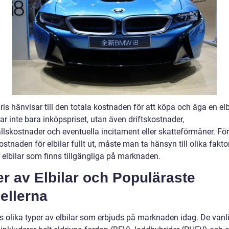
pris hänvisar till den totala kostnaden för att köpa och äga en elb
ar inte bara inköpspriset, utan även driftskostnader,
llskostnader och eventuella incitament eller skatteförmåner. För
ostnaden för elbilar fullt ut, måste man ta hänsyn till olika fakto
 elbilar som finns tillgängliga på marknaden.
r av Elbilar och Populäraste
ellerna
ns olika typer av elbilar som erbjuds på marknaden idag. De vanl