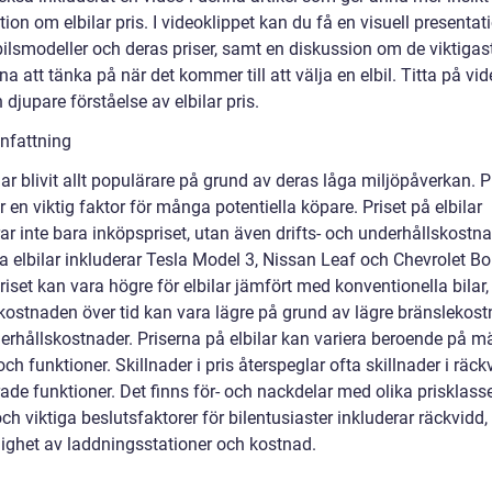
ion om elbilar pris. I videoklippet kan du få en visuell presentat
bilsmodeller och deras priser, samt en diskussion om de viktigas
na att tänka på när det kommer till att välja en elbil. Titta på vi
n djupare förståelse av elbilar pris.
fattning
har blivit allt populärare på grund av deras låga miljöpåverkan. P
är en viktig faktor för många potentiella köpare. Priset på elbilar
ar inte bara inköpspriset, utan även drifts- och underhållskostna
 elbilar inkluderar Tesla Model 3, Nissan Leaf och Chevrolet Bol
iset kan vara högre för elbilar jämfört med konventionella bilar
ostnaden över tid kan vara lägre på grund av lägre bränslekost
erhållskostnader. Priserna på elbilar kan variera beroende på mä
ch funktioner. Skillnader i pris återspeglar ofta skillnader i räc
ade funktioner. Det finns för- och nackdelar med olika prisklass
 och viktiga beslutsfaktorer för bilentusiaster inkluderar räckvidd,
glighet av laddningsstationer och kostnad.