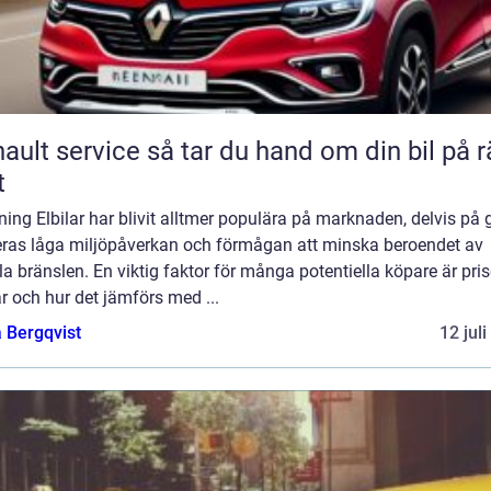
rvice så tar du hand om din bil på rätt
t
ning Elbilar har blivit alltmer populära på marknaden, delvis på
eras låga miljöpåverkan och förmågan att minska beroendet av
la bränslen. En viktig faktor för många potentiella köpare är pris
ar och hur det jämförs med ...
 Bergqvist
12 jul