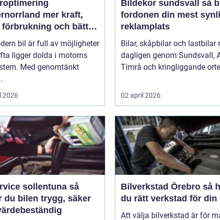
roptimering
Bildekor sundsvall så blir
rrland mer kraft,
fordonen din mest synl
 förbrukning och bättre
reklamplats
änsla
ern bil är full av möjligheter
Bilar, skåpbilar och lastbilar 
ta ligger dolda i motorns
dagligen genom Sundsvall, A
ystem. Med genomtänkt
Timrå och kringliggande orter
.
l 2026
02 april 2026
rvice sollentuna så
Bilverkstad Örebro så hittar
r du bilen trygg, säker
du rätt verkstad för din 
värdebeständig
Att välja bilverkstad är för 