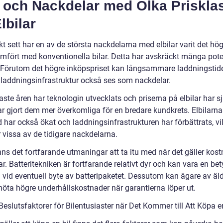
- och Nackdelar med Olka Priskla
lbilar
kt sett har en av de största nackdelarna med elbilar varit det hö
jämfört med konventionella bilar. Detta har avskräckt många pote
 Förutom det högre inköpspriset kan långsammare laddningstid
å laddningsinfrastruktur också ses som nackdelar.
aste åren har teknologin utvecklats och priserna på elbilar har sj
ar gjort dem mer överkomliga för en bredare kundkrets. Elbilarna
 har också ökat och laddningsinfrastrukturen har förbättrats, vi
 vissa av de tidigare nackdelarna.
nns det fortfarande utmaningar att ta itu med när det gäller kos
lar. Batteritekniken är fortfarande relativt dyr och kan vara en b
 vid eventuell byte av batteripaketet. Dessutom kan ägare av äl
 möta högre underhållskostnader när garantierna löper ut.
Beslutsfaktorer för Bilentusiaster när Det Kommer till Att Köpa e