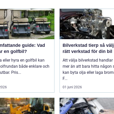
mfattande guide: Vad
Bilverkstad tierp så väljer du
r en golfbil?
rätt verkstad för din bil
a eller hyra en golfbil kan
Att välja bilverkstad handla
golfrundan både enklare och
mer än att bara hitta någon
utbar. Pris...
kan byta olja eller laga brom
F...
 2026
01 juni 2026