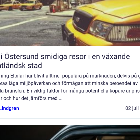
ersund smidiga resor i en växande
tländsk stad
ning Elbilar har blivit alltmer populära på marknaden, delvis på
eras låga miljöpåverkan och förmågan att minska beroendet av
la bränslen. En viktig faktor för många potentiella köpare är pris
ar och hur det jämförs med ...
 Lindgren
02 jul