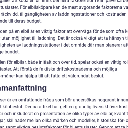
gäller att köpa en bil finns det flera faktorer som kan påverka be
entusiaster. För elbilsköpare kan de mest avgörande faktorerna v
 räckvidd, tillgängligheten av laddningsstationer och kostnaden 
nde till deras budget.
en på en elbil är en viktig faktor att överväga för de som ofta 
 utan möjlighet till laddning. Det är också viktigt att ta hänsyn ti
gligheten av laddningsstationer i det område där man planerar at
gelbundet.
n för elbilar, både initialt och över tid, spelar också en viktig rol
iaster. Att förstå de faktiska driftskostnaderna och möjliga
rmåner kan hjälpa till att fatta ett välgrundat beslut.
manfattning
riser är en omfattande fråga som bör undersökas noggrant inna
tt köpbeslut. Denna artikel har gett en grundlig översikt över ko
lar och inkluderat en presentation av olika typer av elbilar, kvanti
r, skillnader mellan olika märken och modeller, historiska för- 
r, samt viktiga beslutsfaktorer för bilentusiaster. Genom att ta