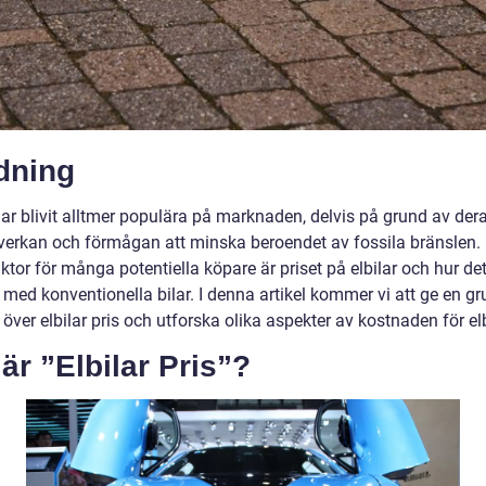
dning
har blivit alltmer populära på marknaden, delvis på grund av der
verkan och förmågan att minska beroendet av fossila bränslen.
aktor för många potentiella köpare är priset på elbilar och hur de
med konventionella bilar. I denna artikel kommer vi att ge en gr
 över elbilar pris och utforska olika aspekter av kostnaden för elb
är ”Elbilar Pris”?