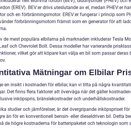
 inkluderar helt eldrivna fordon (BEV), laddhybrider (PHEV) och 
ordon (EREV). BEV:er drivs uteslutande av el, medan PHEV:er ha
tor och en förbränningsmotor. EREV:er fungerar i princip som PH
änder förbränningsmotorn främst som en generator för att lad
rna.
v de mest populära elbilarna på marknaden inkluderar Tesla Mo
Leaf och Chevrolet Bolt. Dessa modeller har varierande prisklas
nktioner, vilket gör att köpare kan välja en bil som passar deras
ov.
titativa Mätningar om Elbilar Pri
ge en insikt i kostnaden för elbilar, kan vi titta på några kvantitat
r. Det finns flera faktorer att överväga när det gäller kostnaden
nklusive inköpspris, bränslekostnader och underhållskostnader.
lika studier och jämförelser, är det övergripande inköpspriset för 
re än för en konventionell bensin- eller dieseldriven bil. Detta be
på de högre kostnaderna för batteripaketet och teknologin som