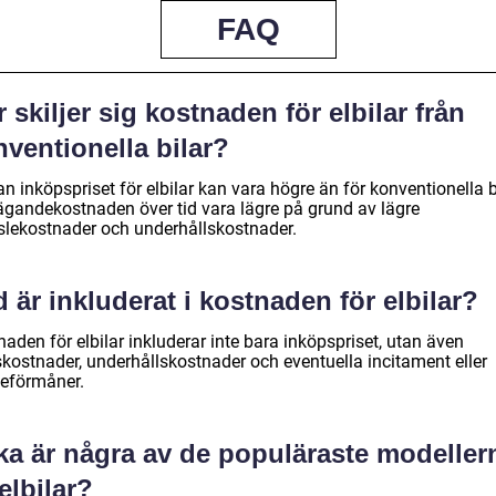
FAQ
 skiljer sig kostnaden för elbilar från
ventionella bilar?
 inköpspriset för elbilar kan vara högre än för konventionella bi
ägandekostnaden över tid vara lägre på grund av lägre
slekostnader och underhållskostnader.
 är inkluderat i kostnaden för elbilar?
aden för elbilar inkluderar inte bara inköpspriset, utan även
skostnader, underhållskostnader och eventuella incitament eller
teförmåner.
lka är några av de populäraste modeller
elbilar?