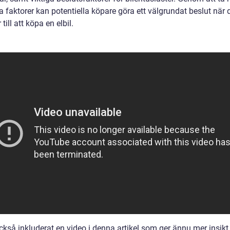
sa faktorer kan potentiella köpare göra ett välgrundat beslut när 
ill att köpa en elbil.
ckså inkluderat en video i denna artikel som ger ännu mer insikt