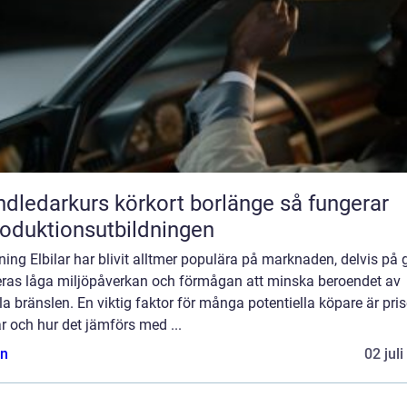
ledarkurs körkort borlänge så fungerar
roduktionsutbildningen
ning Elbilar har blivit alltmer populära på marknaden, delvis på
eras låga miljöpåverkan och förmågan att minska beroendet av
la bränslen. En viktig faktor för många potentiella köpare är pris
ar och hur det jämförs med ...
n
02 jul