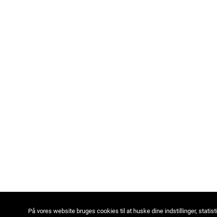
På vores website bruges cookies til at huske dine indstillinger, statist