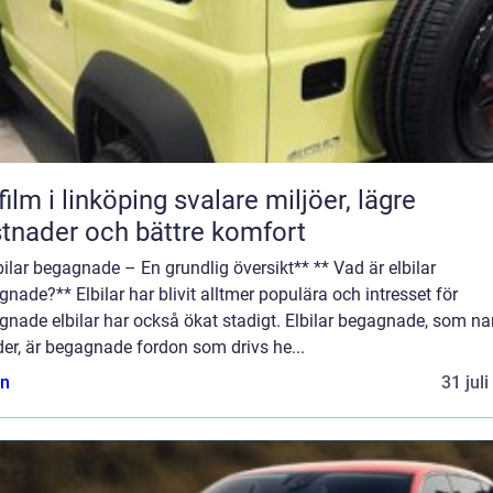
 i linköping svalare miljöer, lägre
tnader och bättre komfort
bilar begagnade – En grundlig översikt** ** Vad är elbilar
nade?** Elbilar har blivit alltmer populära och intresset för
gnade elbilar har också ökat stadigt. Elbilar begagnade, som n
er, är begagnade fordon som drivs he...
n
31 jul