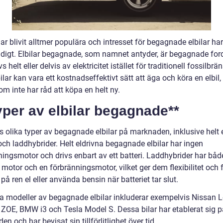
har blivit alltmer populära och intresset för begagnade elbilar ha
adigt. Elbilar begagnade, som namnet antyder, är begagnade fo
s helt eller delvis av elektricitet istället för traditionell fossilbrän
lar kan vara ett kostnadseffektivt sätt att äga och köra en elbil, 
om inte har råd att köpa en helt ny.
yper av elbilar begagnade**
s olika typer av begagnade elbilar på marknaden, inklusive helt 
och laddhybrider. Helt eldrivna begagnade elbilar har ingen
ningsmotor och drivs enbart av ett batteri. Laddhybrider har båd
 motor och en förbränningsmotor, vilket ger dem flexibilitet och
 på ren el eller använda bensin när batteriet tar slut.
a modeller av begagnade elbilar inkluderar exempelvis Nissan L
 ZOE, BMW i3 och Tesla Model S. Dessa bilar har etablerat sig p
n och har bevisat sin tillförlitlighet över tid.