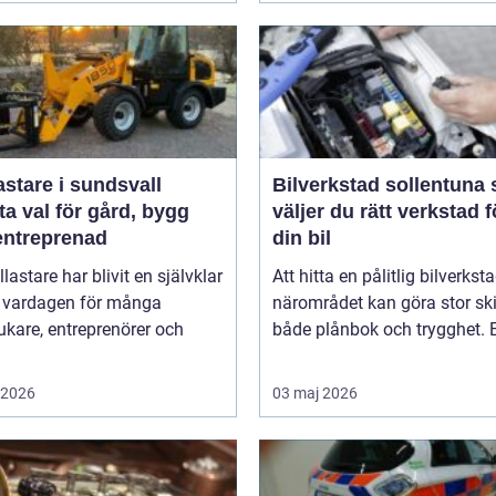
astare i sundsvall
Bilverkstad sollentuna så
a val för gård, bygg
väljer du rätt verkstad f
entreprenad
din bil
llastare har blivit en självklar
Att hitta en pålitlig bilverksta
v vardagen för många
närområdet kan göra stor ski
ukare, entreprenörer och
både plånbok och trygghet. E
i 2026
03 maj 2026