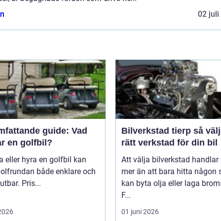
n
02 jul
mfattande guide: Vad
Bilverkstad tierp så väljer du
r en golfbil?
rätt verkstad för din bil
a eller hyra en golfbil kan
Att välja bilverkstad handla
golfrundan både enklare och
mer än att bara hitta någon
utbar. Pris...
kan byta olja eller laga brom
F...
 2026
01 juni 2026