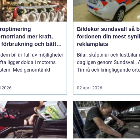
roptimering
Bildekor sundsvall så blir
rrland mer kraft,
fordonen din mest synl
 förbrukning och bättre
reklamplats
änsla
ern bil är full av möjligheter
Bilar, skåpbilar och lastbilar 
ta ligger dolda i motorns
dagligen genom Sundsvall, A
ystem. Med genomtänkt
Timrå och kringliggande orter
.
l 2026
02 april 2026