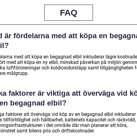
FAQ
d är fördelarna med att köpa en begagn
il?
elarna med att köpa en begagnad elbil inkluderar lägre kostnade
ört med att köpa en ny elbil, minskad påverkan på miljön genom
ka luftföroreningar och koldioxidutsläpp samt tillgängligheten f
are målgrupp.
ka faktorer är viktiga att överväga vid k
 en begagnad elbil?
ga faktorer att överväga vid köp av en begagnad elbil inkluderar
s tillförlitlighet och hållbarhet, batteriets kapacitet och räckvidd,
ningsinfrastrukturen i det område där man planerar att köra,
önstret samt bilens pris och driftskostnader.