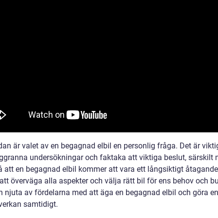
dan är valet av en begagnad elbil en personlig fråga. Det är viktig
ggranna undersökningar och faktaka att viktiga beslut, särskilt
å att en begagnad elbil kommer att vara ett långsiktigt åtagande
tt överväga alla aspekter och välja rätt bil för ens behov och b
 njuta av fördelarna med att äga en begagnad elbil och göra en
verkan samtidigt.