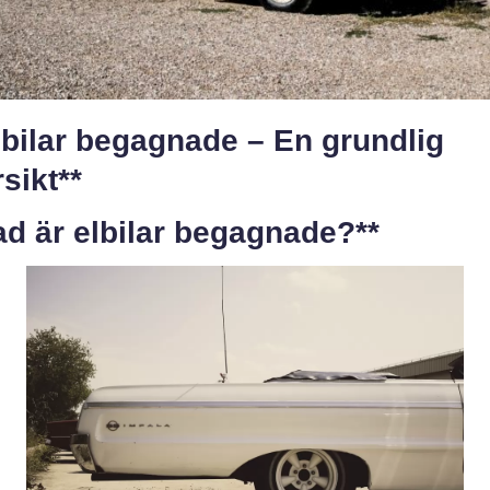
lbilar begagnade – En grundlig
sikt**
ad är elbilar begagnade?**