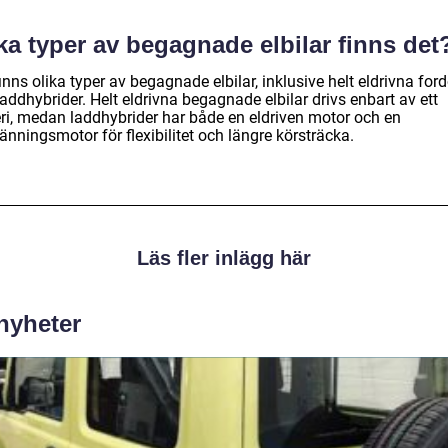
ka typer av begagnade elbilar finns det
inns olika typer av begagnade elbilar, inklusive helt eldrivna for
addhybrider. Helt eldrivna begagnade elbilar drivs enbart av ett
eri, medan laddhybrider har både en eldriven motor och en
änningsmotor för flexibilitet och längre körsträcka.
Läs fler inlägg här
 nyheter