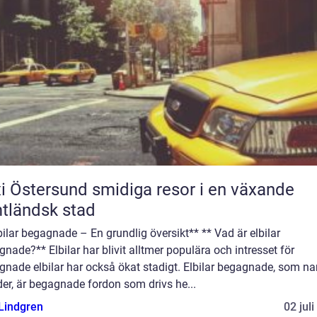
ersund smidiga resor i en växande
tländsk stad
bilar begagnade – En grundlig översikt** ** Vad är elbilar
nade?** Elbilar har blivit alltmer populära och intresset för
gnade elbilar har också ökat stadigt. Elbilar begagnade, som n
er, är begagnade fordon som drivs he...
 Lindgren
02 jul