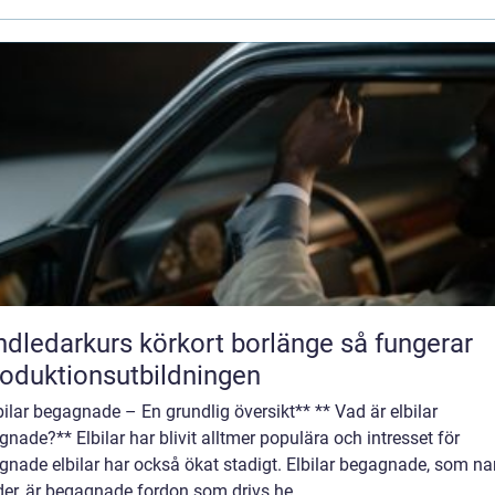
ledarkurs körkort borlänge så fungerar
roduktionsutbildningen
bilar begagnade – En grundlig översikt** ** Vad är elbilar
nade?** Elbilar har blivit alltmer populära och intresset för
gnade elbilar har också ökat stadigt. Elbilar begagnade, som n
er, är begagnade fordon som drivs he...