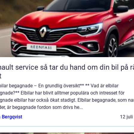
rvice så tar du hand om din bil på rätt
t
bilar begagnade – En grundlig översikt** ** Vad är elbilar
nade?** Elbilar har blivit alltmer populära och intresset för
gnade elbilar har också ökat stadigt. Elbilar begagnade, som n
er, är begagnade fordon som drivs he...
 Bergqvist
12 jul