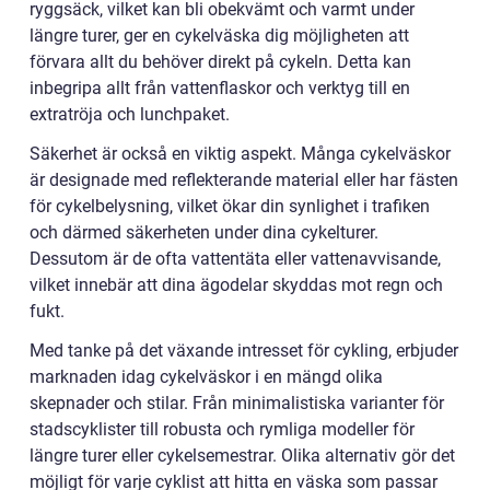
ryggsäck, vilket kan bli obekvämt och varmt under
längre turer, ger en cykelväska dig möjligheten att
förvara allt du behöver direkt på cykeln. Detta kan
inbegripa allt från vattenflaskor och verktyg till en
extratröja och lunchpaket.
Säkerhet är också en viktig aspekt. Många cykelväskor
är designade med reflekterande material eller har fästen
för cykelbelysning, vilket ökar din synlighet i trafiken
och därmed säkerheten under dina cykelturer.
Dessutom är de ofta vattentäta eller vattenavvisande,
vilket innebär att dina ägodelar skyddas mot regn och
fukt.
Med tanke på det växande intresset för cykling, erbjuder
marknaden idag cykelväskor i en mängd olika
skepnader och stilar. Från minimalistiska varianter för
stadscyklister till robusta och rymliga modeller för
längre turer eller cykelsemestrar. Olika alternativ gör det
möjligt för varje cyklist att hitta en väska som passar