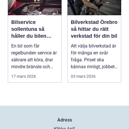
Bilservice
Bilverkstad Örebro
sollentuna så
så hittar du rätt
håller du bilen
verkstad för din bil
trygg, säker och
En bil som får
Att välja bilverkstad är
värdebeständig
regelbunden service är
för många en svår
säkrare att köra, drar
fråga. Priset ska
mindre bränsle och
kännas rimligt, jobbet
behåller sitt andrah...
ska bli ordentli...
17 mars 2026
03 mars 2026
Adress