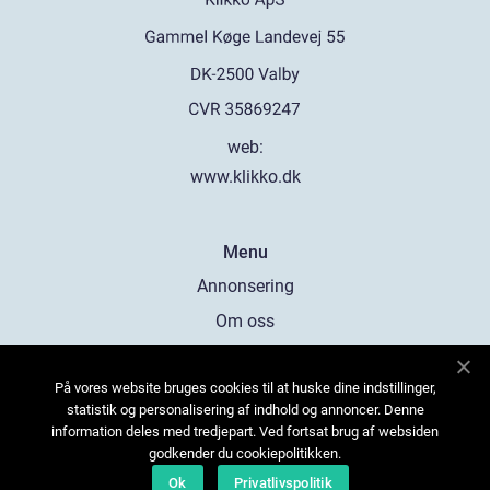
web:
www.klikko.dk
Menu
Annonsering
Om oss
Cookies
På vores website bruges cookies til at huske dine indstillinger,
Kontakta oss
statistik og personalisering af indhold og annoncer. Denne
Sitemap
information deles med tredjepart. Ved fortsat brug af websiden
godkender du cookiepolitikken.
Ok
Privatlivspolitik