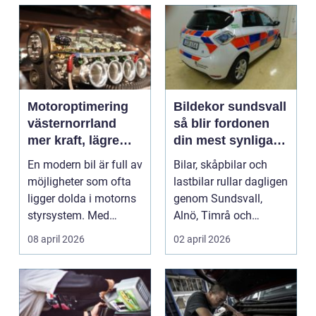
Motoroptimering
Bildekor sundsvall
västernorrland
så blir fordonen
mer kraft, lägre
din mest synliga
förbrukning och
reklamplats
En modern bil är full av
Bilar, skåpbilar och
bättre körkänsla
möjligheter som ofta
lastbilar rullar dagligen
ligger dolda i motorns
genom Sundsvall,
styrsystem. Med
Alnö, Timrå och
genomtänkt moto...
kringliggande orter....
08 april 2026
02 april 2026