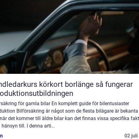
ledarkurs körkort borlänge så fungerar
roduktionsutbildningen
rsäkring för gamla bilar En komplett guide för bilentusiaster
duktion Bilförsäkring är något som de flesta bilägare är bekanta
är det kommer till äldre bilar kan det finnas vissa specifika fak
a hänsyn till. I denna arti...
n
02 jul