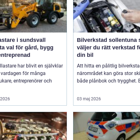
astare i sundsvall
Bilverkstad sollentuna så
a val för gård, bygg
väljer du rätt verkstad f
entreprenad
din bil
llastare har blivit en självklar
Att hitta en pålitlig bilverksta
v vardagen för många
närområdet kan göra stor ski
ukare, entreprenörer och
både plånbok och trygghet. E
i 2026
03 maj 2026