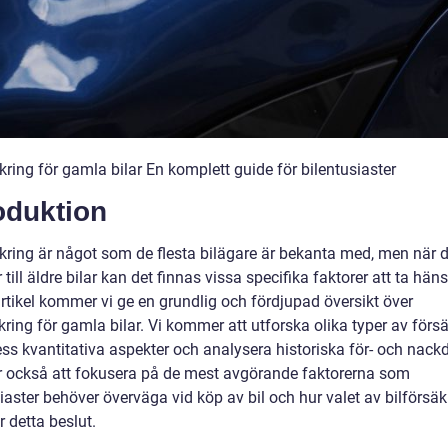
kring för gamla bilar En komplett guide för bilentusiaster
oduktion
äkring är något som de flesta bilägare är bekanta med, men när d
ill äldre bilar kan det finnas vissa specifika faktorer att ta hänsyn
rtikel kommer vi ge en grundlig och fördjupad översikt över
kring för gamla bilar. Vi kommer att utforska olika typer av försä
s kvantitativa aspekter och analysera historiska för- och nackde
också att fokusera på de mest avgörande faktorerna som
iaster behöver överväga vid köp av bil och hur valet av bilförsäk
 detta beslut.