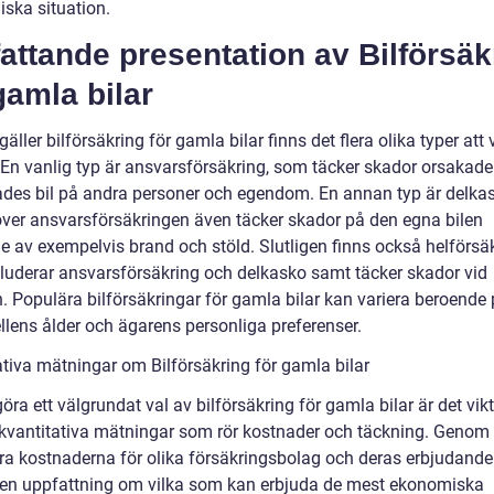
ska situation.
ttande presentation av Bilförsäk
gamla bilar
gäller bilförsäkring för gamla bilar finns det flera olika typer att 
 En vanlig typ är ansvarsförsäkring, som täcker skador orsakade
ades bil på andra personer och egendom. En annan typ är delka
ver ansvarsförsäkringen även täcker skador på den egna bilen
e av exempelvis brand och stöld. Slutligen finns också helförsäk
luderar ansvarsförsäkring och delkasko samt täcker skador vid
n. Populära bilförsäkringar för gamla bilar kan variera beroende
llens ålder och ägarens personliga preferenser.
ativa mätningar om Bilförsäkring för gamla bilar
göra ett välgrundat val av bilförsäkring för gamla bilar är det vikt
å kvantitativa mätningar som rör kostnader och täckning. Genom 
ra kostnaderna för olika försäkringsbolag och deras erbjudand
en uppfattning om vilka som kan erbjuda de mest ekonomiska