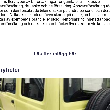
inns flera typer av bilförsäkringar för gamla bilar, inklusive
arsförsäkring, delkasko och helförsäkring. Ansvarsförsäkring tä
or som den försäkrade bilen orsakar på andra personer och der
dom. Delkasko inkluderar även skador på den egna bilen som
kas av exempelvis brand eller stöld. Helförsäkring innefattar bå
arsförsäkring och delkasko samt täcker även skador vid kollisio
Läs fler inlägg här
 nyheter