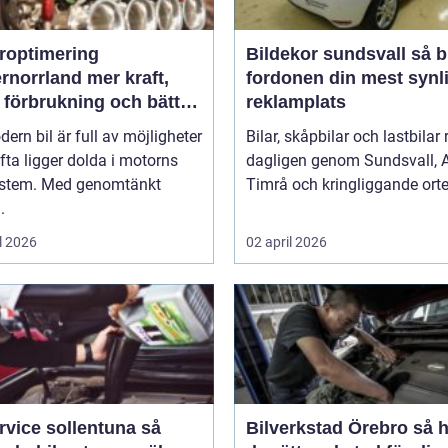
roptimering
Bildekor sundsvall så blir
rrland mer kraft,
fordonen din mest synl
 förbrukning och bättre
reklamplats
änsla
ern bil är full av möjligheter
Bilar, skåpbilar och lastbilar 
ta ligger dolda i motorns
dagligen genom Sundsvall, A
ystem. Med genomtänkt
Timrå och kringliggande orter
.
l 2026
02 april 2026
rvice sollentuna så
Bilverkstad Örebro så hittar