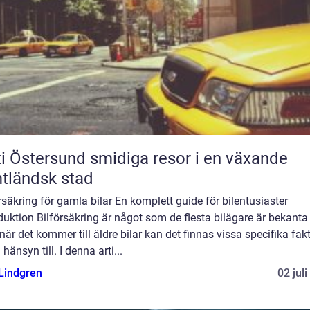
ersund smidiga resor i en växande
tländsk stad
rsäkring för gamla bilar En komplett guide för bilentusiaster
duktion Bilförsäkring är något som de flesta bilägare är bekanta
är det kommer till äldre bilar kan det finnas vissa specifika fak
a hänsyn till. I denna arti...
 Lindgren
02 jul