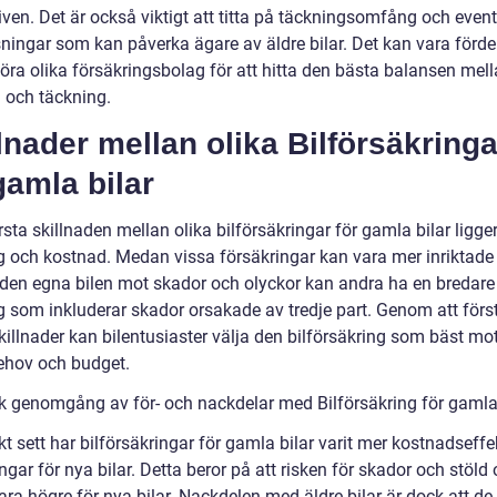
iven. Det är också viktigt att titta på täckningsomfång och event
ningar som kan påverka ägare av äldre bilar. Det kan vara förde
föra olika försäkringsbolag för att hitta den bästa balansen mel
 och täckning.
lnader mellan olika Bilförsäkringa
gamla bilar
sta skillnaden mellan olika bilförsäkringar för gamla bilar ligger
g och kostnad. Medan vissa försäkringar kan vara mer inriktade 
den egna bilen mot skador och olyckor kan andra ha en bredare
g som inkluderar skador orsakade av tredje part. Genom att förs
killnader kan bilentusiaster välja den bilförsäkring som bäst mo
ehov och budget.
sk genomgång av för- och nackdelar med Bilförsäkring för gamla 
kt sett har bilförsäkringar för gamla bilar varit mer kostnadseffe
ngar för nya bilar. Detta beror på att risken för skador och stöld 
ra högre för nya bilar. Nackdelen med äldre bilar är dock att de