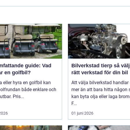
mfattande guide: Vad
Bilverkstad tierp så väljer du
r en golfbil?
rätt verkstad för din bil
a eller hyra en golfbil kan
Att välja bilverkstad handla
golfrundan både enklare och
mer än att bara hitta någon
utbar. Pris...
kan byta olja eller laga brom
F...
 2026
01 juni 2026