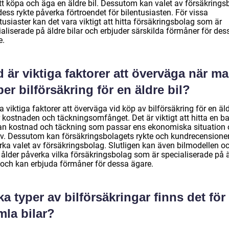
att köpa och äga en äldre bil. Dessutom kan valet av försäkrings
ess rykte påverka förtroendet för bilentusiasten. För vissa
tusiaster kan det vara viktigt att hitta försäkringsbolag som är
aliserade på äldre bilar och erbjuder särskilda förmåner för des
e.
 är viktiga faktorer att överväga när m
er bilförsäkring för en äldre bil?
 viktiga faktorer att överväga vid köp av bilförsäkring för en äl
r kostnaden och täckningsomfånget. Det är viktigt att hitta en b
an kostnad och täckning som passar ens ekonomiska situation
v. Dessutom kan försäkringsbolagets rykte och kundrecensione
rka valet av försäkringsbolag. Slutligen kan även bilmodellen o
 ålder påverka vilka försäkringsbolag som är specialiserade på 
r och kan erbjuda förmåner för dessa ägare.
ka typer av bilförsäkringar finns det för
mla bilar?