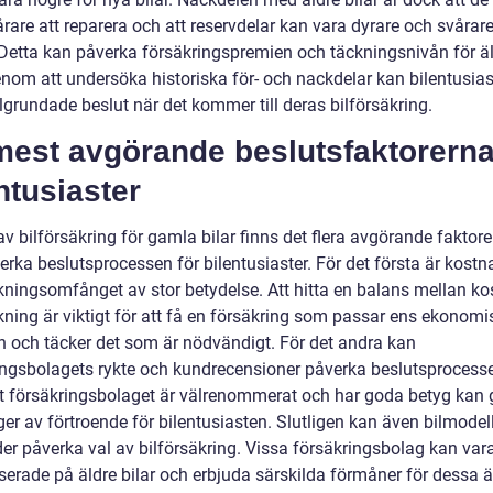
rare att reparera och att reservdelar kan vara dyrare och svårare
 Detta kan påverka försäkringspremien och täckningsnivån för ä
enom att undersöka historiska för- och nackdelar kan bilentusias
lgrundade beslut när det kommer till deras bilförsäkring.
mest avgörande beslutsfaktorerna
ntusiaster
av bilförsäkring för gamla bilar finns det flera avgörande faktor
erka beslutsprocessen för bilentusiaster. För det första är kost
kningsomfånget av stor betydelse. Att hitta en balans mellan k
kning är viktigt för att få en försäkring som passar ens ekonomi
on och täcker det som är nödvändigt. För det andra kan
ingsbolagets rykte och kundrecensioner påverka beslutsprocesse
att försäkringsbolaget är välrenommerat och har goda betyg kan g
ger av förtroende för bilentusiasten. Slutligen kan även bilmode
der påverka val av bilförsäkring. Vissa försäkringsbolag kan var
serade på äldre bilar och erbjuda särskilda förmåner för dessa ä