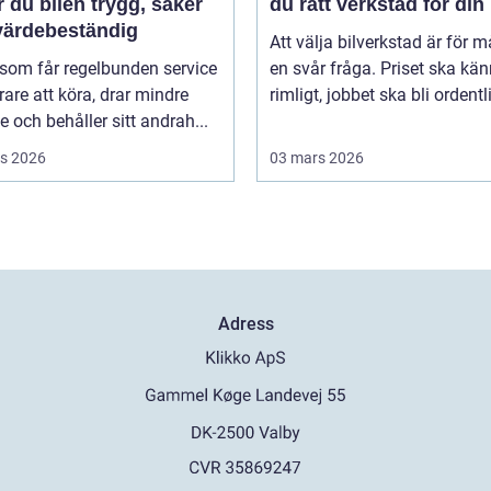
r du bilen trygg, säker
du rätt verkstad för din 
värdebeständig
Att välja bilverkstad är för 
 som får regelbunden service
en svår fråga. Priset ska kä
rare att köra, drar mindre
rimligt, jobbet ska bli ordentli
e och behåller sitt andrah...
s 2026
03 mars 2026
Adress