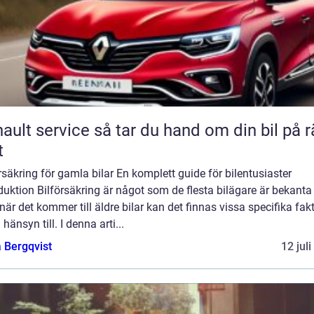
rvice så tar du hand om din bil på rätt
t
rsäkring för gamla bilar En komplett guide för bilentusiaster
duktion Bilförsäkring är något som de flesta bilägare är bekanta
är det kommer till äldre bilar kan det finnas vissa specifika fak
a hänsyn till. I denna arti...
 Bergqvist
12 jul