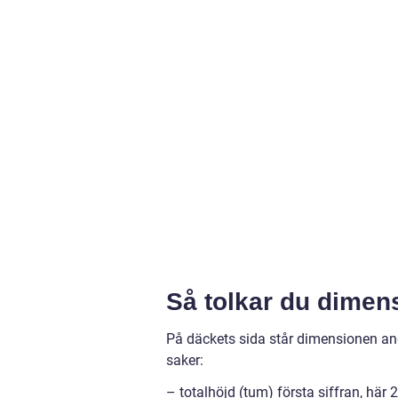
Så tolkar du dimens
På däckets sida står dimensionen ang
saker:
– totalhöjd (tum) första siffran, här 2