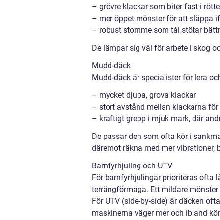
– grövre klackar som biter fast i rött
– mer öppet mönster för att släppa i
– robust stomme som tål stötar bätt
De lämpar sig väl för arbete i skog oc
Mudd-däck
Mudd-däck är specialister för lera o
– mycket djupa, grova klackar
– stort avstånd mellan klackarna för 
– kraftigt grepp i mjuk mark, där an
De passar den som ofta kör i sankmark
däremot räkna med mer vibrationer, b
Barnfyrhjuling och UTV
För barnfyrhjulingar prioriteras ofta l
terrängförmåga. Ett mildare mönster g
För UTV (side-by-side) är däcken oft
maskinerna väger mer och ibland kör m