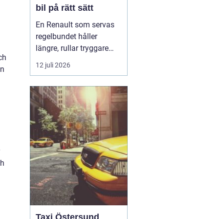
bil på rätt sätt
En Renault som servas
regelbundet håller
längre, rullar tryggare
ch
och blir billigare att äga
12 juli 2026
in
över tid. Många bilägare
väntar ändå för länge
mellan
verkstadsbesöken, ofta
för att de ser service
som en ren kostnad. I
praktiken fungerar
service mer som e...
ch
Taxi Östersund