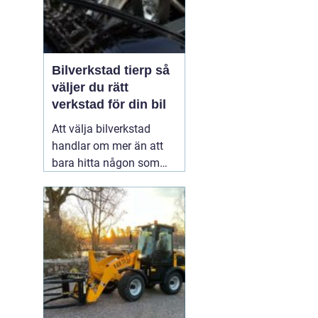
Bilverkstad tierp så
väljer du rätt
verkstad för din bil
Att välja bilverkstad
handlar om mer än att
bara hitta någon som
kan byta olja eller laga
bromsar. För många är
bilen avgörande i
vardagen för jobb,
hämtningar, resor och
trygghet. En genomtänkt
service hos
01 juni 2026