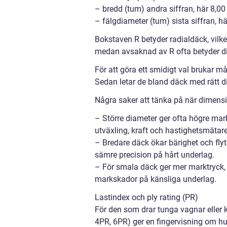
– bredd (tum) andra siffran, här 8,00 
– fälgdiameter (tum) sista siffran, hä
Bokstaven R betyder radialdäck, vilket
medan avsaknad av R ofta betyder di
För att göra ett smidigt val brukar 
Sedan letar de bland däck med rätt d
Några saker att tänka på när dimens
– Större diameter ger ofta högre ma
utväxling, kraft och hastighetsmätare
– Bredare däck ökar bärighet och fly
sämre precision på hårt underlag.
– För smala däck ger mer marktryck, v
markskador på känsliga underlag.
Lastindex och ply rating (PR)
För den som drar tunga vagnar eller kö
4PR, 6PR) ger en fingervisning om hur