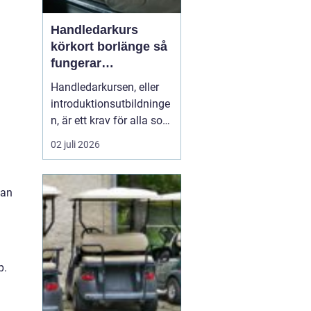
Handledarkurs
körkort borlänge så
fungerar
introduktionsutbildn
Handledarkursen, eller
ingen
introduktionsutbildninge
n, är ett krav för alla som
vill övningsköra privat
02 juli 2026
med personbil. För
många blivande förare i
Borlänge är kursen
man
första mötet med
körkortsutbildningen.
Rätt utbildning ger både
tryggare övningskörning,
p.
...