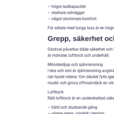
– högre lastkapacitet
– starkare sidväggar
– något stummare komfort
För arbete med tunga lass är en högre
Grepp, säkerhet o
Däckval påverkar både säkerhet och 
är mönster, lufttryck och underhåll.
Mönsterdjup och självrensning
I lera och snö är självrensning avg
när hjulet roterar. Om däcket fylls ige
mudd- och grova offroad-däck en vikt
Lufttryck
Rätt lufttryck är en underskattad säke
– hård och studsande gång
– sämre grepp, särskilt i terräng