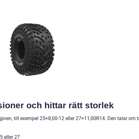
ioner och hittar rätt storlek
iven, till exempel 25×8,00-12 eller 27×11,00R14. Den talar om t
5 eller 27