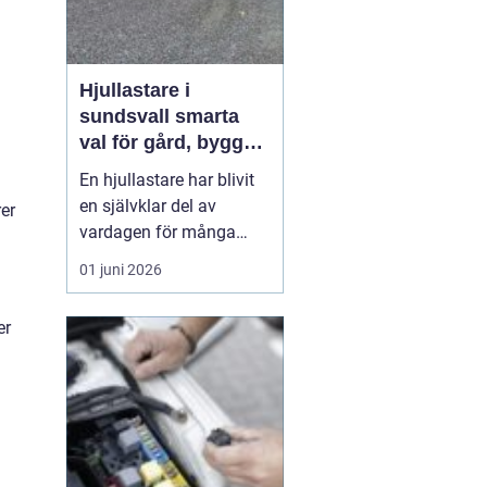
Hjullastare i
sundsvall smarta
val för gård, bygg
och entreprenad
En hjullastare har blivit
en självklar del av
er
vardagen för många
lantbrukare,
01 juni 2026
entreprenörer och
fastighetsskötare runt
er
Sundsvall. Maskinen
ersätter flera andra
redskap, sparar tid och
minskar den fysiska
belastningen. När
behoven handlar om