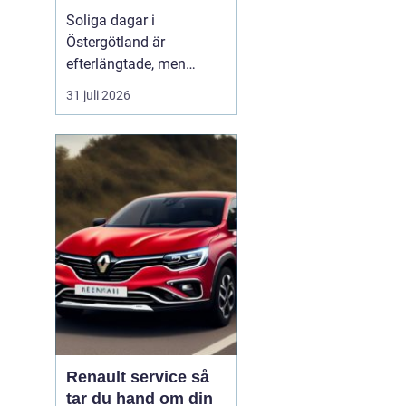
bättre komfort
Soliga dagar i
Östergötland är
efterlängtade, men
många i Linköping
31 juli 2026
märker snabbt hur
värmen byggs upp i bil,
bostad eller på kontoret.
Stora glaspartier,
pendling på E4:an och
öppna kontorslandskap
gör att solen både
bländar, värmer och
sliter på in...
Renault service så
tar du hand om din