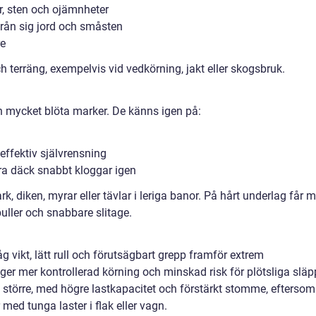
er, sten och ojämnheter
från sig jord och småsten
re
h terräng, exempelvis vid vedkörning, jakt eller skogsbruk.
ch mycket blöta marker. De känns igen på:
effektiv självrensning
dra däck snabbt kloggar igen
, diken, myrar eller tävlar i leriga banor. På hårt underlag får 
uller och snabbare slitage.
åg vikt, lätt rull och förutsägbart grepp framför extrem
er mer kontrollerad körning och minskad risk för plötsliga släp
a större, med högre lastkapacitet och förstärkt stomme, eftersom
ed tunga laster i flak eller vagn.