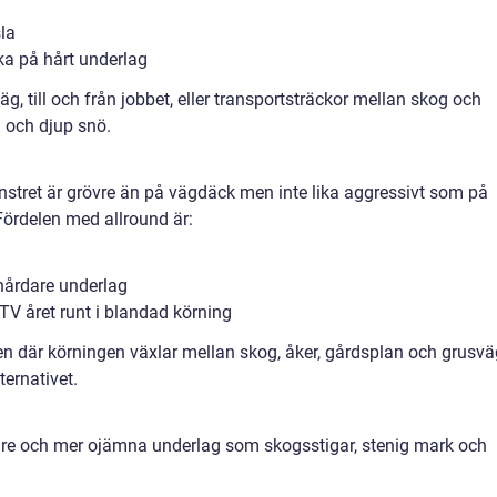
la
ka på hårt underlag
g, till och från jobbet, eller transportsträckor mellan skog och
a och djup snö.
stret är grövre än på vägdäck men inte lika aggressivt som på
Fördelen med allround är:
 hårdare underlag
TV året runt i blandad körning
 där körningen växlar mellan skog, åker, gårdsplan och grusvä
ternativet.
re och mer ojämna underlag som skogsstigar, stenig mark och