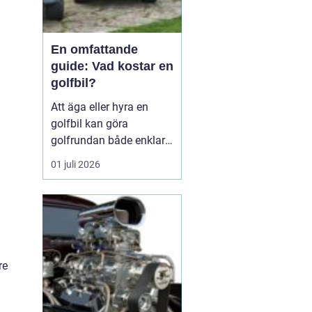
En omfattande
guide: Vad kostar en
golfbil?
Att äga eller hyra en
golfbil kan göra
golfrundan både enklare
och mer njutbar. Priset
01 juli 2026
på en golfbil varierar
kraftigt beroende på
modell, drivtyp,
utrustning och om bilen
är ny eller begagnad. För
den som vill i...
re