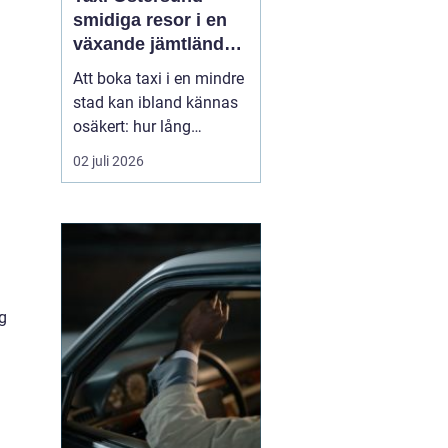
smidiga resor i en
växande jämtländsk
stad
Att boka taxi i en mindre
stad kan ibland kännas
osäkert: hur lång
väntetid blir det, vad
02 juli 2026
kostar resan och går det
att lita på att bilen
kommer i tid? I
Östersund har
taximarknaden
utvecklats snabbt de
g
senaste åren, med nya
aktörer, modernare bilar
o...