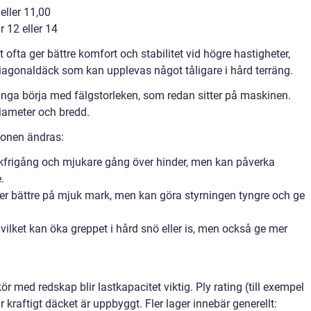
eller 11,00
r 12 eller 14
 ofta ger bättre komfort och stabilitet vid högre hastigheter,
agonaldäck som kan upplevas något tåligare i hård terräng.
många börja med fälgstorleken, som redan sitter på maskinen.
iameter och bredd.
ionen ändras:
rkfrigång och mjukare gång över hinder, men kan påverka
.
ter bättre på mjuk mark, men kan göra styrningen tyngre och ge
ilket kan öka greppet i hård snö eller is, men också ge mer
r med redskap blir lastkapacitet viktig. Ply rating (till exempel
 kraftigt däcket är uppbyggt. Fler lager innebär generellt: