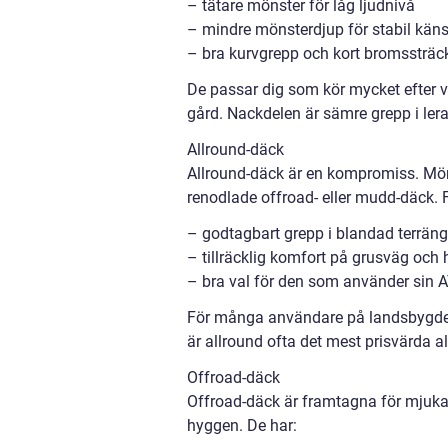
– tätare mönster för låg ljudnivå
– mindre mönsterdjup för stabil käns
– bra kurvgrepp och kort bromssträc
De passar dig som kör mycket efter vä
gård. Nackdelen är sämre grepp i ler
Allround-däck
Allround-däck är en kompromiss. Mön
renodlade offroad- eller mudd-däck. 
– godtagbart grepp i blandad terräng
– tillräcklig komfort på grusväg och
– bra val för den som använder sin A
För många användare på landsbygden
är allround ofta det mest prisvärda al
Offroad-däck
Offroad-däck är framtagna för mjuka
hyggen. De har: