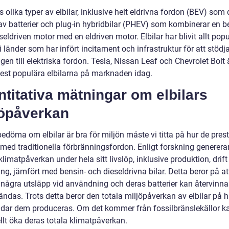
s olika typer av elbilar, inklusive helt eldrivna fordon (BEV) som 
av batterier och plug-in hybridbilar (PHEV) som kombinerar en b
eseldriven motor med en eldriven motor. Elbilar har blivit allt popu
 i länder som har infört incitament och infrastruktur för att stödj
en till elektriska fordon. Tesla, Nissan Leaf och Chevrolet Bolt 
est populära elbilarna på marknaden idag.
titativa mätningar om elbilars
jöpåverkan
bedöma om elbilar är bra för miljön måste vi titta på hur de prest
med traditionella förbränningsfordon. Enligt forskning genererar
limatpåverkan under hela sitt livslöp, inklusive produktion, drift
ng, jämfört med bensin- och dieseldrivna bilar. Detta beror på att
 några utsläpp vid användning och deras batterier kan återvinnas
ndas. Trots detta beror den totala miljöpåverkan av elbilar på h
dar dem produceras. Om det kommer från fossilbränslekällor k
llt öka deras totala klimatpåverkan.