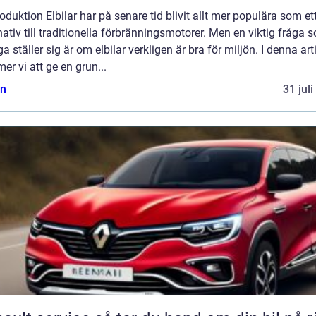
roduktion Elbilar har på senare tid blivit allt mer populära som et
nativ till traditionella förbränningsmotorer. Men en viktig fråga 
 ställer sig är om elbilar verkligen är bra för miljön. I denna art
r vi att ge en grun...
n
31 jul