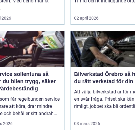
ystem. Med genomtänkt
Timrå och kringliggande orter
.
l 2026
02 april 2026
rvice sollentuna så
Bilverkstad Örebro så hittar
r du bilen trygg, säker
du rätt verkstad för din 
värdebeständig
Att välja bilverkstad är för 
 som får regelbunden service
en svår fråga. Priset ska kä
rare att köra, drar mindre
rimligt, jobbet ska bli ordentli
e och behåller sitt andrah...
s 2026
03 mars 2026