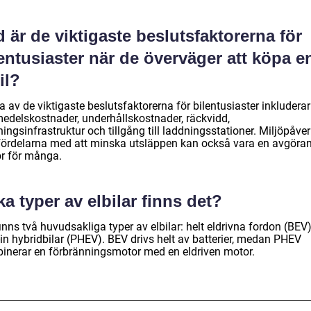
 är de viktigaste beslutsfaktorerna för
entusiaster när de överväger att köpa e
il?
 av de viktigaste beslutsfaktorerna för bilentusiaster inkluderar
medelskostnader, underhållskostnader, räckvidd,
ingsinfrastruktur och tillgång till laddningsstationer. Miljöpåve
fördelarna med att minska utsläppen kan också vara en avgöra
or för många.
ka typer av elbilar finns det?
inns två huvudsakliga typer av elbilar: helt eldrivna fordon (BEV
in hybridbilar (PHEV). BEV drivs helt av batterier, medan PHEV
inerar en förbränningsmotor med en eldriven motor.