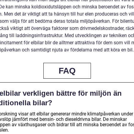
 De kan minska koldioxidutsläppen och minska beroendet av fos
. Men det är viktigt att ta hänsyn till hur elen produceras och vi
 som väljs för att bedöma deras totala miljöpåverkan. För bilent
också viktigt att överväga faktorer som drivmedelskostnader, räc
gång till laddningsinfrastruktur. Med utvecklingen av tekniken oc
ncitament för elbilar blir de alltmer attraktiva för dem som vill
öpåverkan och samtidigt njuta av fördelarna med att köra en bil.
FAQ
elbilar verkligen bättre för miljön än
ditionella bilar?
orskning visar att elbilar genererar mindre klimatpåverkan under
livslöp jämfört med bensin- och dieseldrivna bilar. De minskar
äppen av växthusgaser och bidrar till att minska beroendet av fo
slen.