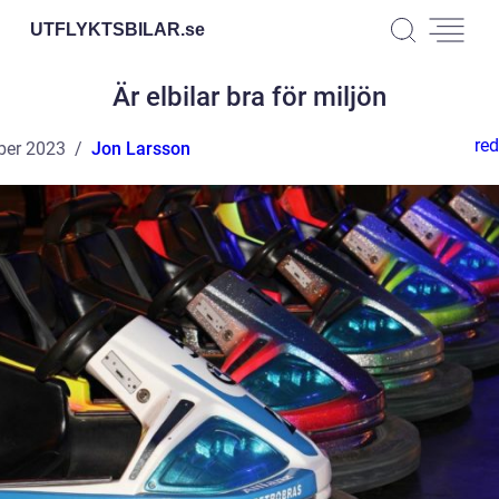
UTFLYKTSBILAR.
se
Är elbilar bra för miljön
red
ber 2023
Jon Larsson