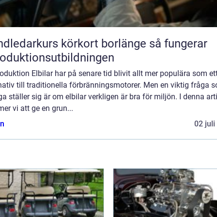
ledarkurs körkort borlänge så fungerar
roduktionsutbildningen
roduktion Elbilar har på senare tid blivit allt mer populära som et
nativ till traditionella förbränningsmotorer. Men en viktig fråga 
 ställer sig är om elbilar verkligen är bra för miljön. I denna art
r vi att ge en grun...
n
02 jul