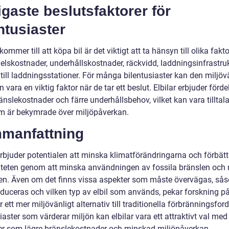
igaste beslutsfaktorer för
ntusiaster
kommer till att köpa bil är det viktigt att ta hänsyn till olika fak
elskostnader, underhållskostnader, räckvidd, laddningsinfrastru
 till laddningsstationer. För många bilentusiaster kan den miljöv
 vara en viktig faktor när de tar ett beslut. Elbilar erbjuder förd
änslekostnader och färre underhållsbehov, vilket kan vara tilltal
 är bekymrade över miljöpåverkan.
manfattning
erbjuder potentialen att minska klimatförändringarna och förbätt
liteten genom att minska användningen av fossila bränslen och
en. Även om det finns vissa aspekter som måste övervägas, så
oduceras och vilken typ av elbil som används, pekar forskning på
är ett mer miljövänligt alternativ till traditionella förbränningsfor
iaster som värderar miljön kan elbilar vara ett attraktivt val med
r som lägre bränslekostnader och minskad miljöpåverkan.