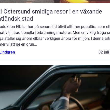
ersund smidiga resor i en växande
tländsk stad
roduktion Elbilar har på senare tid blivit allt mer populära som et
nativ till traditionella förbränningsmotorer. Men en viktig fråga 
 ställer sig är om elbilar verkligen är bra för miljön. I denna art
r vi att ge en grun...
 Lindgren
02 jul