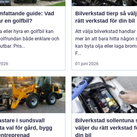
mfattande guide: Vad
Bilverkstad tierp så väljer du
r en golfbil?
rätt verkstad för din bil
a eller hyra en golfbil kan
Att välja bilverkstad handla
golfrundan både enklare och
mer än att bara hitta någon
utbar. Pris...
kan byta olja eller laga brom
F...
 2026
01 juni 2026
astare i sundsvall
Bilverkstad sollentuna så
a val för gård, bygg
väljer du rätt verkstad f
entreprenad
din bil