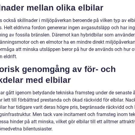
lnader mellan olika elbilar
s också skillnader i miljöpåverkan beroende på vilken typ av elb
. Helt eldrivna fordon genererar ingen avgasutsläpp och har ing
ning av fossila bränslen. Däremot kan hybridbilar som använde
ränningsmotor och en elmotor ha en mindre direkt miljöpåverka
örmåga att minska utsläppen beror på hur de används och hur o
n eldrift.
torisk genomgång av för- och
delar med elbilar
 har gått igenom betydande tekniska framsteg under de senaste å
ar lett till förbättrad prestanda och ökad räckvidd för elbilar. Na
lar har tidigare varit deras högre pris, begränsade räckvidd och 
gsinfrastruktur. Men tack vare incitament och framsteg inom te
essa hinder på att minska, vilket gör elbilar till ett alltmer attrakti
ömedvetna bilentusiaster.