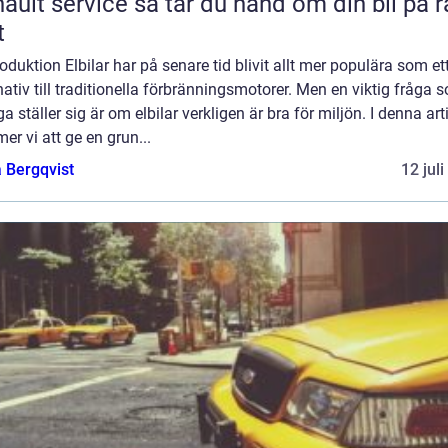
rvice så tar du hand om din bil på rätt
t
roduktion Elbilar har på senare tid blivit allt mer populära som et
nativ till traditionella förbränningsmotorer. Men en viktig fråga 
 ställer sig är om elbilar verkligen är bra för miljön. I denna art
r vi att ge en grun...
 Bergqvist
12 jul