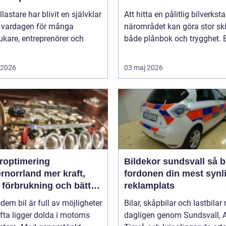
llastare har blivit en självklar
Att hitta en pålitlig bilverksta
v vardagen för många
närområdet kan göra stor ski
ukare, entreprenörer och
både plånbok och trygghet. E
i 2026
03 maj 2026
roptimering
Bildekor sundsvall så blir
rrland mer kraft,
fordonen din mest synl
 förbrukning och bättre
reklamplats
änsla
ern bil är full av möjligheter
Bilar, skåpbilar och lastbilar 
ta ligger dolda i motorns
dagligen genom Sundsvall, A