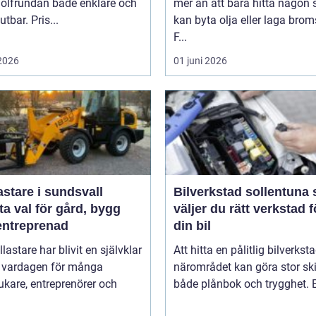
golfrundan både enklare och
mer än att bara hitta någon
utbar. Pris...
kan byta olja eller laga brom
F...
 2026
01 juni 2026
astare i sundsvall
Bilverkstad sollentuna så
a val för gård, bygg
väljer du rätt verkstad f
entreprenad
din bil
llastare har blivit en självklar
Att hitta en pålitlig bilverksta
v vardagen för många
närområdet kan göra stor ski
ukare, entreprenörer och
både plånbok och trygghet. E