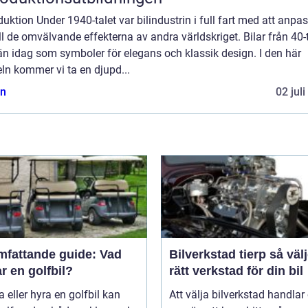
duktion Under 1940-talet var bilindustrin i full fart med att anpa
ill de omvälvande effekterna av andra världskriget. Bilar från 40-
än idag som symboler för elegans och klassik design. I den här
eln kommer vi ta en djupd...
n
02 jul
mfattande guide: Vad
Bilverkstad tierp så väljer du
r en golfbil?
rätt verkstad för din bil
a eller hyra en golfbil kan
Att välja bilverkstad handla