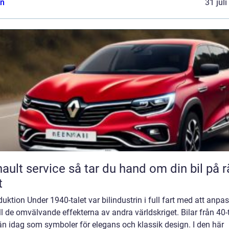
n
31 jul
rvice så tar du hand om din bil på rätt
t
duktion Under 1940-talet var bilindustrin i full fart med att anpa
ill de omvälvande effekterna av andra världskriget. Bilar från 40-
än idag som symboler för elegans och klassik design. I den här