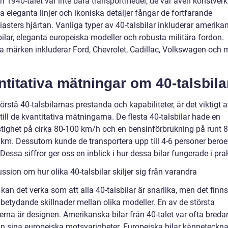
ån 1940-talet var inte bara transportmedel, de var även konstverk
 eleganta linjer och ikoniska detaljer fångar de fortfarande
iasters hjärtan. Vanliga typer av 40-talsbilar inkluderar amerika
ilar, eleganta europeiska modeller och robusta militära fordon.
a märken inkluderar Ford, Chevrolet, Cadillac, Volkswagen och
titativa mätningar om 40-talsbila
förstå 40-talsbilarnas prestanda och kapabiliteter, är det viktigt a
ill de kvantitativa mätningarna. De flesta 40-talsbilar hade en
tighet på cirka 80-100 km/h och en bensinförbrukning på runt 8-
 km. Dessutom kunde de transportera upp till 4-6 personer bero
Dessa siffror ger oss en inblick i hur dessa bilar fungerade i pra
ssion om hur olika 40-talsbilar skiljer sig från varandra
kan det verka som att alla 40-talsbilar är snarlika, men det finns
 betydande skillnader mellan olika modeller. En av de största
erna är designen. Amerikanska bilar från 40-talet var ofta breda
än sina europeiska motsvarigheter. Europeiska bilar känneteckn