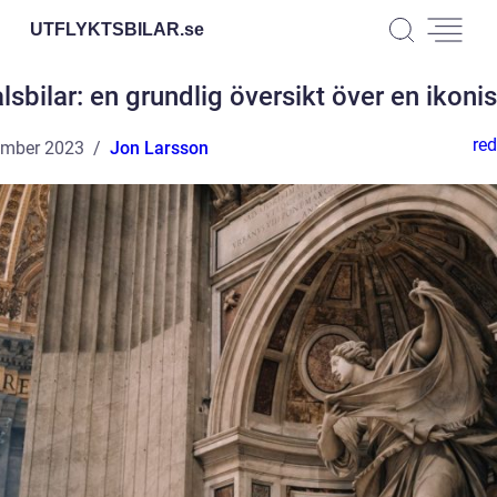
UTFLYKTSBILAR.
se
lsbilar: en grundlig översikt över en ikoni
red
ember 2023
Jon Larsson