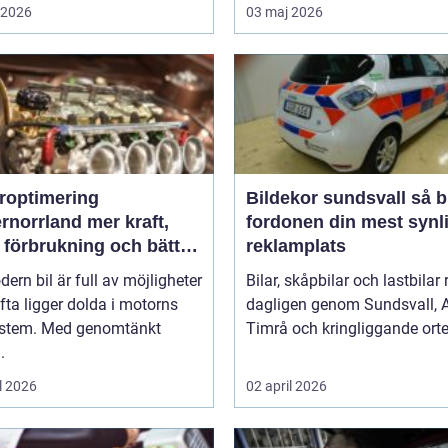
i 2026
03 maj 2026
roptimering
Bildekor sundsvall så blir
rrland mer kraft,
fordonen din mest synl
 förbrukning och bättre
reklamplats
änsla
ern bil är full av möjligheter
Bilar, skåpbilar och lastbilar 
ta ligger dolda i motorns
dagligen genom Sundsvall, A
ystem. Med genomtänkt
Timrå och kringliggande orter
.
l 2026
02 april 2026