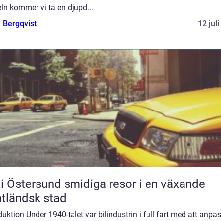
eln kommer vi ta en djupd...
 Bergqvist
12 jul
ersund smidiga resor i en växande
tländsk stad
duktion Under 1940-talet var bilindustrin i full fart med att anpa