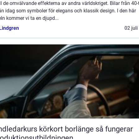
ill de omvälvande effekterna av andra världskriget. Bilar från 40-
än idag som symboler för elegans och klassik design. I den här
eln kommer vi ta en djupd...
 Lindgren
02 jul
ledarkurs körkort borlänge så fungerar
roduktionsutbildningen