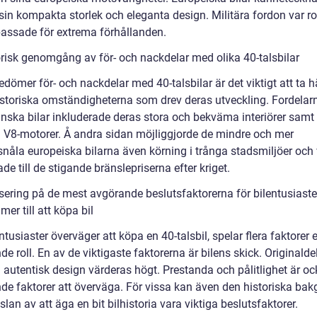
 sin kompakta storlek och eleganta design. Militära fordon var r
assade för extrema förhållanden.
orisk genomgång av för- och nackdelar med olika 40-talsbilar
edömer för- och nackdelar med 40-talsbilar är det viktigt att ta 
 historiska omständigheterna som drev deras utveckling. Fordela
nska bilar inkluderade deras stora och bekväma interiörer samt
ga V8-motorer. Å andra sidan möjliggjorde de mindre och mer
snåla europeiska bilarna även körning i trånga stadsmiljöer och
e till de stigande bränslepriserna efter kriget.
sering på de mest avgörande beslutsfaktorerna för bilentusiaste
er till att köpa bil
ntusiaster överväger att köpa en 40-talsbil, spelar flera faktorer 
e roll. En av de viktigaste faktorerna är bilens skick. Originalde
 autentisk design värderas högt. Prestanda och pålitlighet är o
de faktorer att överväga. För vissa kan även den historiska ba
lan av att äga en bit bilhistoria vara viktiga beslutsfaktorer.