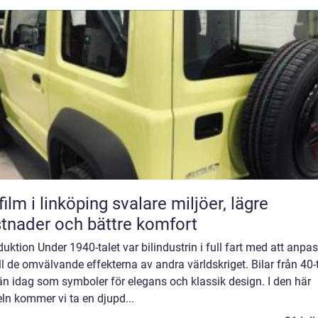
 i linköping svalare miljöer, lägre
tnader och bättre komfort
duktion Under 1940-talet var bilindustrin i full fart med att anpa
ill de omvälvande effekterna av andra världskriget. Bilar från 40-
än idag som symboler för elegans och klassik design. I den här
eln kommer vi ta en djupd...