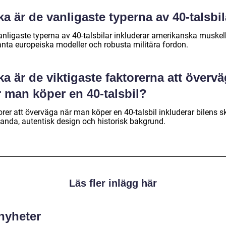
ka är de vanligaste typerna av 40-talsbi
anligaste typerna av 40-talsbilar inkluderar amerikanska muskelb
anta europeiska modeller och robusta militära fordon.
ka är de viktigaste faktorerna att överv
 man köper en 40-talsbil?
rer att överväga när man köper en 40-talsbil inkluderar bilens sk
tanda, autentisk design och historisk bakgrund.
Läs fler inlägg här
 nyheter